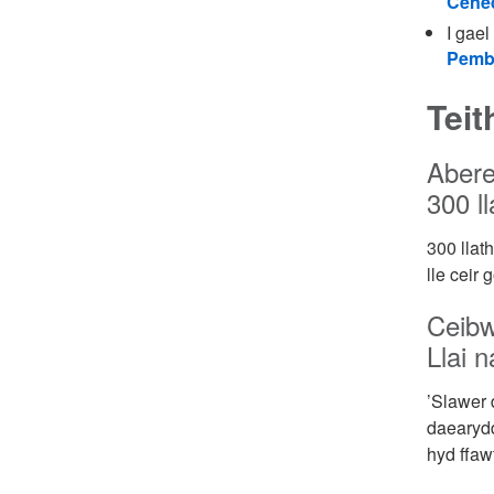
Cened
I gael
Pemb
Teit
Aberei
300 ll
300 llat
lle ceir 
Ceibw
Llai n
’Slawer 
daearydd
hyd ffawt