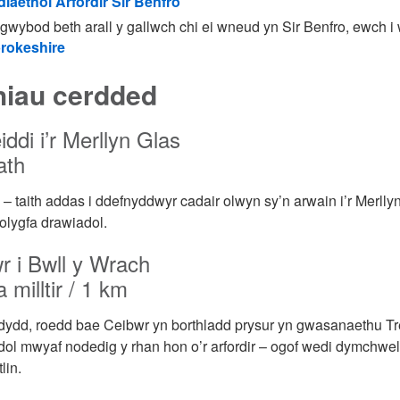
laethol Arfordir Sir Benfro
 gwybod beth arall y gallwch chi ei wneud yn Sir Benfro, ewch 
rokeshire
hiau cerdded
ddi i’r Merllyn Glas
ath
h – taith addas i ddefnyddwyr cadair olwyn sy’n arwain i’r Merll
golygfa drawiadol.
r i Bwll y Wrach
a milltir / 1 km
dydd, roedd bae Ceibwr yn borthladd prysur yn gwasanaethu 
ol mwyaf nodedig y rhan hon o’r arfordir – ogof wedi dymchwel 
lin.