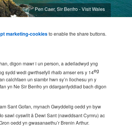
Pen Caer, Sir Benfro - Visit Wales
pt marketing-cookies
to enable the share buttons.
n, digon mawr i un person, a adeiladwyd yng
eg
og sydd wedi gwrthsefyll rhaib amser ers y 14
an calchfaen un siambr hwn sy’n llochesu yn y
fan yn Ne Sir Benfro yn ddarganfyddiad bach digon
n am Sant Gofan, mynach Gwyddelig oedd yn byw
do sawl cyswllt â Dewi Sant (nawddsant Cymru) ac
Gron oedd yn gwasanaethu’r Brenin Arthur.