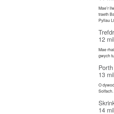
Mae’r ll
traeth B
Pyllau L
Trefd
12 mil
Mae rhai
gwych tu
Porth
13 mil
O dywod 
Solfach.
Skrin
14 mil