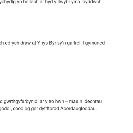
ychydig yn bellach ar hyd y llwybr yma, byddwch
wch edrych draw at Ynys Bŷr sy’n gartref i gymuned
ydd gwrthgyferbyniol ar y tro hwn – mae’n dechrau
sgodol, coediog ger dyfrffordd Aberdaugleddau.