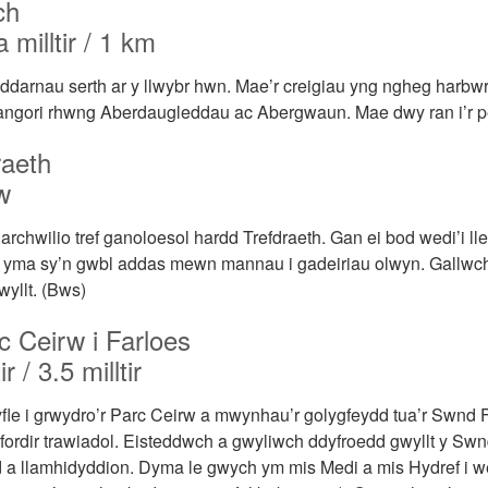
ch
a milltir / 1 km
ddarnau serth ar y llwybr hwn. Mae’r creigiau yng ngheg harbwr
 angori rhwng Aberdaugleddau ac Abergwaun. Mae dwy ran i’r pen
raeth
w
archwilio tref ganoloesol hardd Trefdraeth. Gan ei bod wedi’i ll
 yma sy’n gwbl addas mewn mannau i gadeiriau olwyn. Gallwc
yllt. (Bws)
c Ceirw i Farloes
ir / 3.5 milltir
le i grwydro’r Parc Ceirw a mwynhau’r golygfeydd tua’r Swnd
rfordir trawiadol. Eisteddwch a gwyliwch ddyfroedd gwyllt y Swn
a llamhidyddion. Dyma le gwych ym mis Medi a mis Hydref i wel