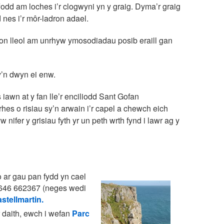
odd am loches i’r clogwyni yn y graig. Dyma’r graig
nes i’r môr-ladron adael.
lion lleol am unrhyw ymosodiadau posib eraill gan
y’n dwyn ei enw.
iawn at y fan lle’r enciliodd Sant Gofan
es o risiau sy’n arwain i’r capel a chewch eich
nifer y grisiau fyth yr un peth wrth fynd i lawr ag y
o ar gau pan fydd yn cael
1646 662367 (neges wedi
stellmartin.
r daith, ewch i wefan
Parc