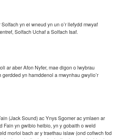
 Solfach yn ei wneud yn un o’r llefydd mwyaf
tref, Solfach Uchaf a Solfach Isaf.
eoli ar aber Afon Nyfer, mae digon o lwybrau
h gerdded yn hamddenol a mwynhau gwylio’r
 Fain (Jack Sound) ac Ynys Sgomer ac ymlaen ar
d Fain yn gwibio heibio, yn y gobaith o weld
d morloi bach ar y traethau islaw (ond cofiwch fod