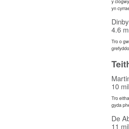
y clogwy
yn cyrra
Dinby
4.6 mi
Tro o gw
grefyddo
Teit
Marti
10 mil
Tro eith
gyda phe
De Ab
11 mil