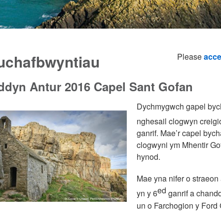
 uchafbwyntiau
Please
acce
ddyn Antur 2016 Capel Sant Gofan
Dychmygwch gapel bycha
nghesail clogwyn creigi
ganrif.
Mae’r capel bych
clogwyni ym Mhentir Go
hynod.
Mae yna nifer o straeo
ed
yn y 6
ganrif a chand
un o Farchogion y Ford 