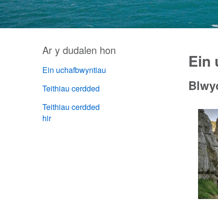
Ar y dudalen hon
Ein
Ein uchafbwyntiau
Blwy
Teithiau cerdded
Teithiau cerdded
hir