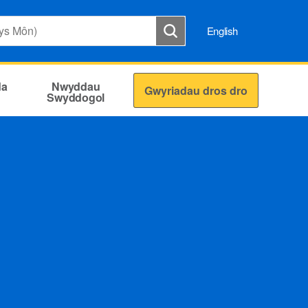
English
da
Nwyddau
Gwyriadau dros dro
Swyddogol