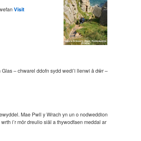
i wefan
Visit
yn Glas – chwarel ddofn sydd wedi’i llenwi â dŵr –
Trewyddel. Mae Pwll y Wrach yn un o nodweddion
wrth i’r môr dreulio siâl a thywodfaen meddal ar