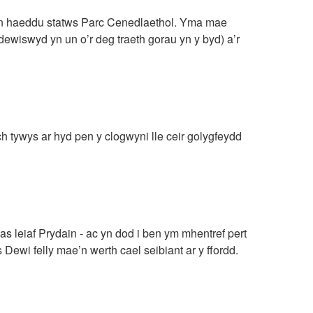
r yn haeddu statws Parc Cenedlaethol. Yma mae
dewiswyd yn un o’r deg traeth gorau yn y byd) a’r
h tywys ar hyd pen y clogwyni lle ceir golygfeydd
s leiaf Prydain - ac yn dod i ben ym mhentref pert
Dewi felly mae’n werth cael seibiant ar y ffordd.