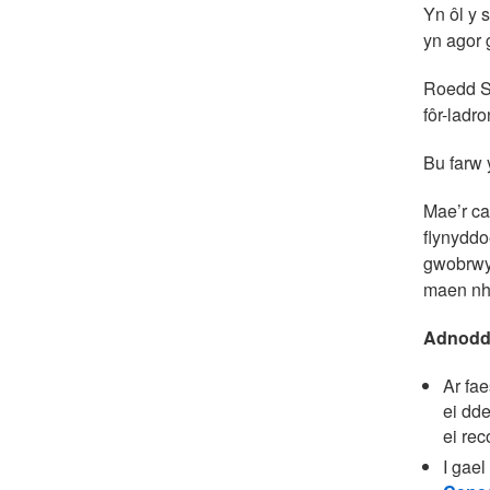
Yn ôl y 
yn agor 
Roedd Sa
fôr-ladr
Bu farw 
Mae’r ca
flynyddo
gwobrwyo
maen nhw
Adnodd
Ar fae
ei dd
ei re
I gael