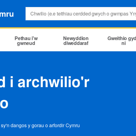
Search:
ymru
Pethau i'w
Newyddion
Gweithio gy
gwneud
diweddaraf
ni
 i archwilio'r
ro
 sy'n dangos y gorau o arfordir Cymru