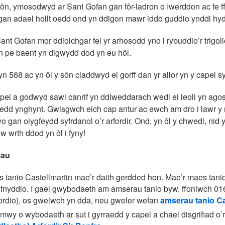
sôn, ymosodwyd ar Sant Gofan gan fôr-ladron o Iwerddon ac fe ff
gan adael hollt oedd ond yn ddigon mawr iddo guddio ynddi hyd 
nt Gofan mor ddiolchgar fel yr arhosodd yno i rybuddio’r trigo
on pe baent yn digwydd dod yn eu hôl.
yn 568 ac yn ôl y sôn claddwyd ei gorff dan yr allor yn y capel s
pel a godwyd sawl canrif yn ddiweddarach wedi ei leoli yn agos 
edd ynghynt. Gwisgwch eich cap antur ac ewch am dro i lawr y rh
 gan olygfeydd syfrdanol o’r arfordir. Ond, yn ôl y chwedl, nid yw 
 wrth ddod yn ôl i fyny!
au
s tanio Castellmartin mae’r daith gerdded hon. Mae’r maes tani
efnyddio. I gael gwybodaeth am amserau tanio byw, ffoniwch 0
cordio), os gwelwch yn dda, neu gweler wefan
amserau tanio Ca
 mwy o wybodaeth ar sut i gyrraedd y capel a chael disgrifiad o’