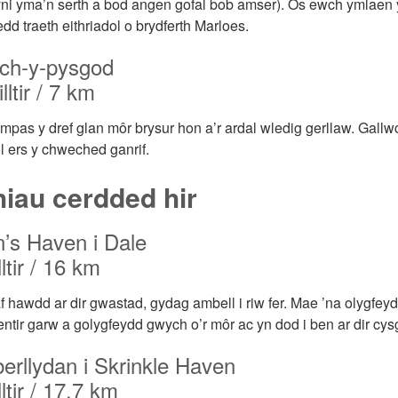
ni yma’n serth a bod angen gofal bob amser). Os ewch ymlaen 
edd traeth eithriadol o brydferth Marloes.
ch-y-pysgod
lltir / 7 km
mpas y dref glan môr brysur hon a’r ardal wledig gerllaw. Gall
l ers y chweched ganrif.
hiau cerdded hir
n’s Haven i Dale
ltir / 16 km
af hawdd ar dir gwastad, gydag ambell i riw fer. Mae ’na olygfe
ntir garw a golygfeydd gwych o’r môr ac yn dod i ben ar dir cy
erllydan i Skrinkle Haven
ltir / 17.7 km