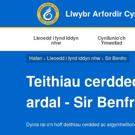
Llwybr Arfordir C
Lleoedd i fynd iddyn
Cynllunio'ch
nhw
Ymweliad
Hafan
Lleoedd i fynd iddyn nhw
Sir Benfro
>
>
Teithiau cerdded
ardal - Sir Benf
Dyma rai o'n hoff deithiau cerdded ac argymhellion