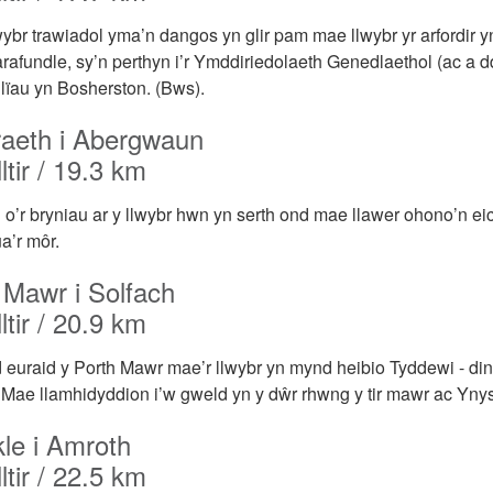
wybr trawiadol yma’n dangos yn glir pam mae llwybr yr arfordi
arafundle, sy’n perthyn i’r Ymddiriedolaeth Genedlaethol (ac a d
ilïau yn Bosherston. (Bws).
raeth i Abergwaun
ltir / 19.3 km
 o’r bryniau ar y llwybr hwn yn serth ond mae llawer ohono’n eic
a’r môr.
 Mawr i Solfach
ltir / 20.9 km
euraid y Porth Mawr mae’r llwybr yn mynd heibio Tyddewi - dina
 Mae llamhidyddion i’w gweld yn y dŵr rhwng y tir mawr ac Ynys 
kle i Amroth
ltir / 22.5 km