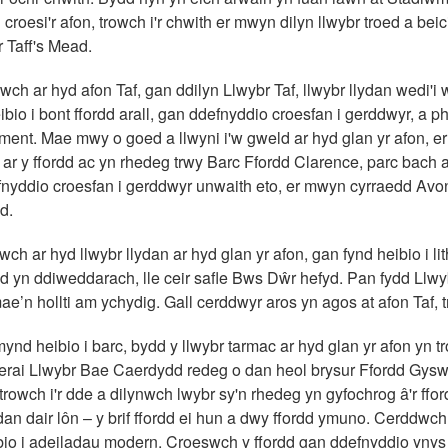
l croesi'r afon, trowch i'r chwith er mwyn dilyn llwybr troed a be
 Taff's Mead.
wch ar hyd afon Taf, gan ddilyn Llwybr Taf, llwybr llydan wedi
bio i bont ffordd arall, gan ddefnyddio croesfan i gerddwyr, a p
nt. Mae mwy o goed a llwyni i'w gweld ar hyd glan yr afon, er
 ar y ffordd ac yn rhedeg trwy Barc Ffordd Clarence, parc bach ar
nyddio croesfan i gerddwyr unwaith eto, er mwyn cyrraedd Av
d.
wch ar hyd llwybr llydan ar hyd glan yr afon, gan fynd heibio i
 yn ddiweddarach, lle ceir safle Bws Dŵr hefyd. Pan fydd Ll
ae’n hollti am ychydig. Gall cerddwyr aros yn agos at afon Taf, tr
mynd heibio i barc, bydd y llwybr tarmac ar hyd glan yr afon yn tr
ferai Llwybr Bae Caerdydd redeg o dan heol brysur Ffordd Gysw
 trowch i'r dde a dilynwch lwybr sy'n rhedeg yn gyfochrog â'r ff
an dair lôn – y brif ffordd ei hun a dwy ffordd ymuno. Cerddwch
bio i adeiladau modern. Croeswch y ffordd gan ddefnyddio ynys 