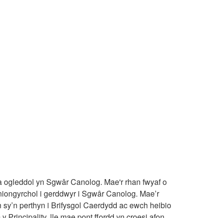
 ogleddol yn Sgwâr Canolog. Mae'r rhan fwyaf o
uniongyrchol i gerddwyr i Sgwâr Canolog. Mae’r
 sy’n perthyn i Brifysgol Caerdydd ac ewch heibio
 Principality, lle mae pont ffordd yn croesi afon