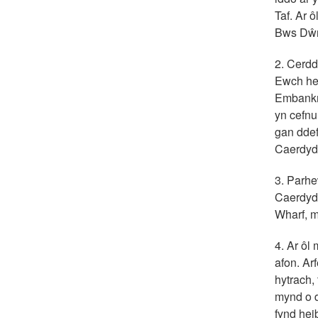
Taf. Ar ô
Bws Dŵr
2. Cerdd
Ewch hei
Embankme
yn cefnu
gan ddef
Caerdyd
3. Parhe
Caerdydd
Wharf, m
4. Ar ôl 
afon. Ar
hytrach,
mynd o d
fynd hei