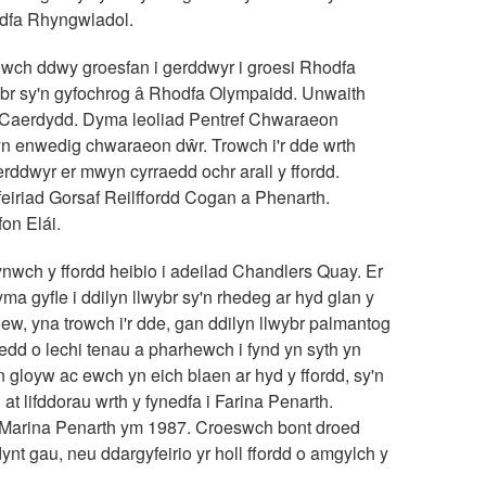
odfa Rhyngwladol.
diwch ddwy groesfan i gerddwyr i groesi Rhodfa
ybr sy'n gyfochrog â Rhodfa Olympaidd. Unwaith
e Caerdydd. Dyma leoliad Pentref Chwaraeon
yn enwedig chwaraeon dŵr. Trowch i'r dde wrth
erddwyr er mwyn cyrraedd ochr arall y ffordd.
yfeiriad Gorsaf Reilffordd Cogan a Phenarth.
on Elái.
lynwch y ffordd heibio i adeilad Chandlers Quay. Er
ma gyfle i ddilyn llwybr sy'n rhedeg ar hyd glan y
ew, yna trowch i'r dde, gan ddilyn llwybr palmantog
loedd o lechi tenau a pharhewch i fynd yn syth yn
 gloyw ac ewch yn eich blaen ar hyd y ffordd, sy'n
at lifddorau wrth y fynedfa i Farina Penarth.
 Marina Penarth ym 1987. Croeswch bont droed
dynt gau, neu ddargyfeirio yr holl ffordd o amgylch y