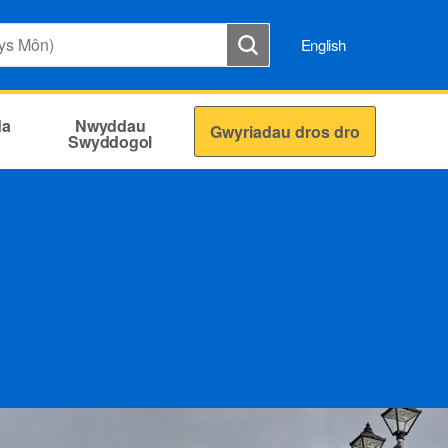
English
da
Nwyddau
Gwyriadau dros dro
Swyddogol