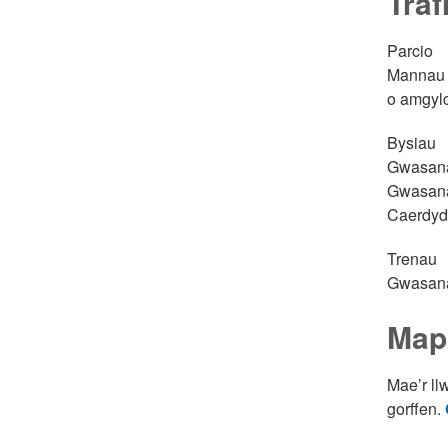
Traf
Parcio
Mannau p
o amgylc
Bysiau
Gwasana
Gwasanae
Caerdyd
Trenau
Gwasanae
Map
Mae’r ll
gorffen.