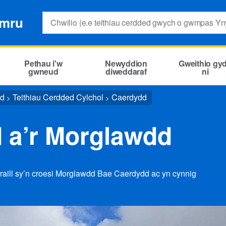
Search:
ymru
Pethau i'w
Newyddion
Gweithio gy
gwneud
diweddaraf
ni
ed
Teithiau Cerdded Cylchol
Caerdydd
>
>
 a’r Morglawdd
eraill sy’n croesi Morglawdd Bae Caerdydd ac yn cynnig