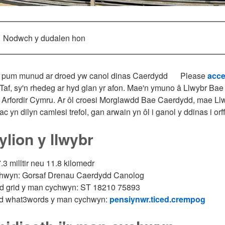
Nodwch y dudalen hon
 pum munud ar droed yw canol dinas Caerdydd
Please
acce
Taf, sy'n rhedeg ar hyd glan yr afon. Mae'n ymuno â Llwybr Bae
 Arfordir Cymru. Ar ôl croesi Morglawdd Bae Caerdydd, mae Llw
c yn dilyn camlesi trefol, gan arwain yn ôl i ganol y ddinas i orf
lion y llwybr
7.3 milltir neu 11.8 kilomedr
hwyn: Gorsaf Drenau Caerdydd Canolog
od grid y man cychwyn: ST 18210 75893
iad what3words y man cychwyn:
pensiynwr.ticed.crempog