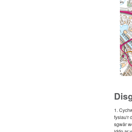
Disg
1. Cychw
fysiau'r
sgwâr we
iddo ar 