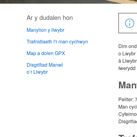
Ar y dudalen hon
Manylion y llwybr
Trafnidiaeth i'r man cychwyn
Dim ond
Map a dolen GPX
o Lwybr 
â Llwybr
Disgrifiad Manwl
Iwerydd a
o’r Llwybr
Many
Pellter: 
Man cyc
Cyfeirn
Disgrif