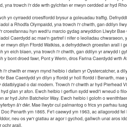
, yna trowch i'r dde wrth gylchfan er mwyn cerdded ar hyd Rh
ch yn cyrraedd croesffordd brysur a goleuadau traffig. Defnyd
dol a Rhodfa Olympaidd, yna trowch i'r chwith, gan ddilyn llw
'r croesfannau hyn wedi'u marcio gydag arwyddion Llwybr Ba
dol Caerdydd ac mae'n gartref i nifer o leoliadau chwaraeon, 
 er mwyn dilyn Ffordd Watkiss, a defnyddiwch groesfan arall i g
 yn eich blaen, yna trowch i'r chwith, gan ddilyn yr arwydd i g
 y bont droed fawr, Pont y Werin, dros Farina Caerdydd wrth Af
h i'r chwith er mwyn mynd heibio i dafarn yr Oystercatcher, a di
br Bae Caerdydd yn dilyn y ffordd yr holl ffordd i Benarth, mae y
 ddatblygiad o dai modern. Trowch i'r chwith ar hyd Pierhead Vi
ar hyd glan yr afon. Ewch heibio i gerflun sydd wedi'i wneud o fi
en ar hyd John Batchelor Way. Ewch heibio i golofn o wenithfaen
yferbyn â'r dŵr. Mae llwybr cul palmantog o frics yn parhau tuag 
Doc Penarth ym 1865. Fe'i caewyd ym 1963, ac ailagorodd fel
ifddor, neu os yw'r giatiau ar agor i gychod, gallwch unai aros id
r ochr arall.