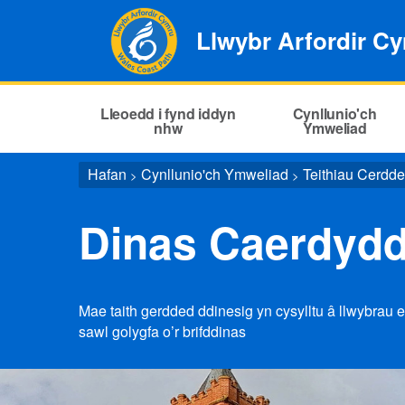
Llwybr Arfordir C
Lleoedd i fynd iddyn
Cynllunio'ch
nhw
Ymweliad
Hafan
Cynllunio'ch Ymweliad
Teithiau Cerdd
>
>
Dinas Caerdydd
Mae taith gerdded ddinesig yn cysylltu â llwybrau 
sawl golygfa o’r brifddinas