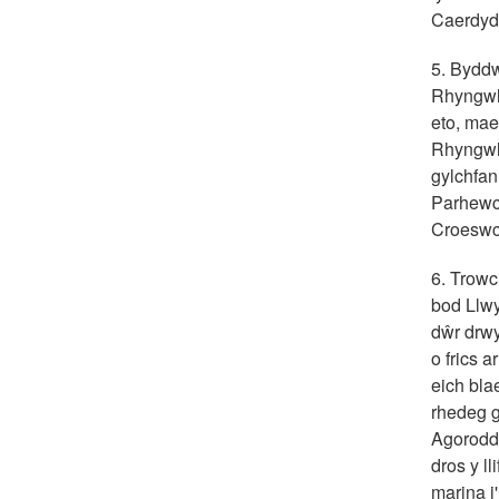
Caerdydd
5. Byddw
Rhyngwla
eto, mae
Rhyngwla
gylchfan
Parhewch
Croeswch
6. Trowc
bod Llwy
dŵr drwy
o frics 
eich bla
rhedeg g
Agorodd 
dros y ll
marina i'