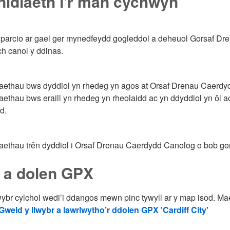
nidiaeth i'r man cychwyn
arcio ar gael ger mynedfeydd gogleddol a deheuol Gorsaf Dre
h canol y ddinas.
ethau bws dyddiol yn rhedeg yn agos at Orsaf Drenau Caerdy
thau bws eraill yn rhedeg yn rheolaidd ac yn ddyddiol yn ôl a
d.
thau trên dyddiol i Orsaf Drenau Caerdydd Canolog o bob gorsa
 a dolen GPX
wybr cylchol wedi’i ddangos mewn pinc tywyll ar y map isod. M
Gweld y llwybr a lawrlwytho’r ddolen GPX 'Cardiff City'