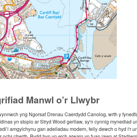
rifiad Manwl o’r Llwybr
ynnwch yng Ngorsaf Drenau Caerdydd Canolog, wrth y fynedfa
 ddinas yn stopio ar Stryd Wood gerllaw, sy'n cynnig mynediad 
di’i amgylchynu gan adeiladau modern, felly dewch o hyd i'r un
yr ochr chwith. Bydd hyn yn eich arwain yn fuan iawn at Stadiwm y