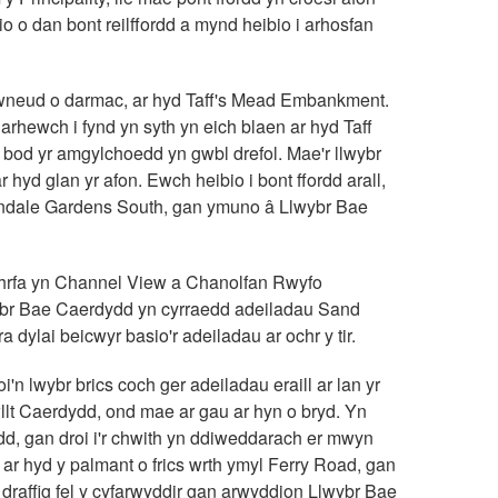
icio o dan bont reilffordd a mynd heibio i arhosfan
'i wneud o darmac, ar hyd Taff's Mead Embankment.
harhewch i fynd yn syth yn eich blaen ar hyd Taff
 bod yr amgylchoedd yn gwbl drefol. Mae'r llwybr
 hyd glan yr afon. Ewch heibio i bont ffordd arall,
ondale Gardens South, gan ymuno â Llwybr Bae
 lithrfa yn Channel View a Chanolfan Rwyfo
wybr Bae Caerdydd yn cyrraedd adeiladau Sand
a dylai beicwyr basio'r adeiladau ar ochr y tir.
oi'n lwybr brics coch ger adeiladau eraill ar lan yr
llt Caerdydd, ond mae ar gau ar hyn o bryd. Yn
ordd, gan droi i'r chwith yn ddiweddarach er mwyn
 ar hyd y palmant o frics wrth ymyl Ferry Road, gan
draffig fel y cyfarwyddir gan arwyddion Llwybr Bae