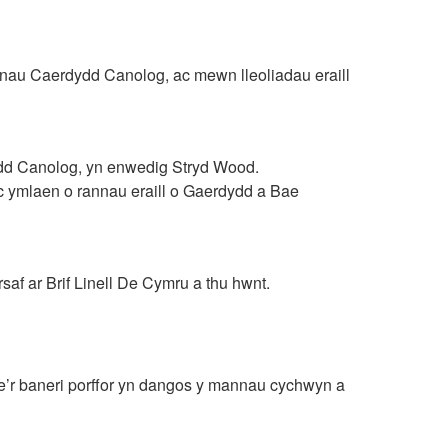
nau Caerdydd Canolog, ac mewn lleoliadau eraill
dd Canolog, yn enwedig Stryd Wood.
c ymlaen o rannau eraill o Gaerdydd a Bae
f ar Brif Linell De Cymru a thu hwnt.
ae’r baneri porffor yn dangos y mannau cychwyn a