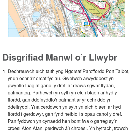
Disgrifiad Manwl o’r Llwybr
Dechreuwch eich taith yng Ngorsaf Parcffordd Port Talbot,
yr un ochr â'r orsaf fysiau. Gwelwch arwyddbost yn
pwyntio tuag at ganol y dref, ar draws sgwâr llydan,
palmantog. Parhewch yn syth yn eich blaen ar hyd y
ffordd, gan ddefnyddio'r palmant ar yr ochr dde yn
ddelfrydol. Yna cerddwch yn syth yn eich blaen ar hyd
ffordd i gerddwyr, gan fynd heibio i siopau canol y dref.
Pan fyddwch yn cyrraedd hen bont fwa o garreg sy’n
croesi Afon Afan, peidiwch â’i chroesi. Yn hytrach, trowch