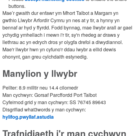
buttons.
Mae’r gwaith dur enfawr ym Mhort Talbot a Margam yn
gwthio Llwybr Arfordir Cymru yn nes at y tir, a hynny yn
bennaf ar hyd y ffyrdd. Fodd bynnag, mae llwybr arall ar gael
ychydig ymhellach i mewn i'r tir, sy'n rhedeg ar draws y
llethrau ac yn edrych dros yr olygfa drefol a diwydiannol.
Mae'r llwybr hwn yn cyfuno'r ddau lwybr a ellid dewis
ohonynt, gan greu cylchdaith estynedig.
Manylion y llwybr
Pellter: 8.9 milltir neu 14.4 cilomedr
Man cychwyn: Gorsaf Parcffordd Port Talbot
Cyfeirnod grid y man cychwyn: SS 76745 89643
Disgrifiad what3words y man cychwyn:
hylifog.pwyllaf.astudia
Trafnidiaeth i'r man cychwyn