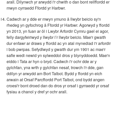
arall. Dilynwch yr arwydd i'r chwith o dan bont reilffordd er
mwyn cyrraedd Ffordd yr Harbwr.
Cadwch ar y dde er mwyn ymuno â llwybr beicio sy'n
rhedeg yn gyfochrog â Ffordd yr Harbwr. Agorwyd y ffordd
yn 2013, yn fuan ar ôl i Lwybr Arfordir Cymru gael ei agor,
felly dargyfeiriwyd y llwybr i’r llwybr beicio. Mae'r gwaith
dur enfawr ar draws y ffordd ac yn atal mynediad i'r arfordir
i bob pwrpas. Sefydlwyd y gwaith dur ym 1901 ac mae'r
safle wedi newid yn sylweddol dros y blynyddoedd. Mae'n
eiddo i Tata ar hyn o bryd. Cadwch i'r ochr dde ar y
gylchfan, yna wrth y gylchfan nesaf, trowch i'r dde, gan
ddilyn yr arwydd am Bort Talbot. Bydd y ffordd yn eich
arwain at Orsaf Parcffordd Port Talbot, ond bydd angen
croesi'r bont droed dan do dros yr orsaf i gyrraedd yr orsaf
fysiau a chanol y dref yr ochr arall.