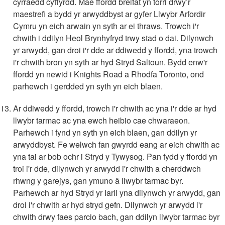
cyrraedd cyffyrdd. Mae ffordd breifat yn torri drwy’r
maestrefi a bydd yr arwyddbyst ar gyfer Llwybr Arfordir
Cymru yn eich arwain yn syth ar ei thraws. Trowch i'r
chwith i ddilyn Heol Brynhyfryd trwy stad o dai. Dilynwch
yr arwydd, gan droi i'r dde ar ddiwedd y ffordd, yna trowch
i'r chwith bron yn syth ar hyd Stryd Saltoun. Bydd enw'r
ffordd yn newid i Knights Road a Rhodfa Toronto, ond
parhewch i gerdded yn syth yn eich blaen.
Ar ddiwedd y ffordd, trowch i'r chwith ac yna i'r dde ar hyd
llwybr tarmac ac yna ewch heibio cae chwaraeon.
Parhewch i fynd yn syth yn eich blaen, gan ddilyn yr
arwyddbyst. Fe welwch fan gwyrdd eang ar eich chwith ac
yna tai ar bob ochr i Stryd y Tywysog. Pan fydd y ffordd yn
troi i'r dde, dilynwch yr arwydd i'r chwith a cherddwch
rhwng y garejys, gan ymuno â llwybr tarmac byr.
Parhewch ar hyd Stryd yr Iarll yna dilynwch yr arwydd, gan
droi i'r chwith ar hyd stryd gefn. Dilynwch yr arwydd i'r
chwith drwy faes parcio bach, gan ddilyn llwybr tarmac byr