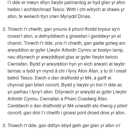
i’r dde er mwyn dilyn llwybr palmantog ar hyd glan yr afon
heibio i archfarchnad Tesco. Wrth i chi edrych ar draws yr
afon, fe welwch fryn crwn Mynydd Dinas.
Trowch i'r chwith, gan ymuno â phont ffordd brysur sy'n
croesi'r afon, a defnyddiwch y groesfan i gerddwyr yn ei
chanol. Trowch i'r dde, yna i'r chwith, gan gadw golwg am
arwyddion ar gyfer Llwybr Arfordir Cymru ar bostyn lamp,
neu dilynwch yr arwyddbyst glas ar gyfer llwybr beicio
Cwmafan. Bydd yr arwyddion hyn yn eich arwain at lwybr
tarmac a fydd yn mynd â chi i fyny Afon Afan, y tu ôl i orsaf
betrol Tesco. Ewch o dan draffordd yr M4, a gaiff ei
chynnal gan bileri concrit. Bydd y llwybr yn troi i'r dde ac
yn parhau i fyny'r afon. Dilynwch yr arwydd ar gyfer Llwybr
Arfordir Cymru, Cwmafan a Pharc Coedwig Afan.
Cerddwch o dan draffordd yr M4 unwaith eto rhwng y pileri
concrit, gan droi i’r chwith i groesi pont droed dros yr afon.
Trowch i'r dde, gan ddilyn stryd gefn ger glan yr afon o'r