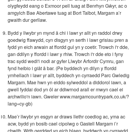
olygfeydd eang o Exmoor pell tuag at Benrhyn Gŵyr, ac o
amgylch Bae Abertawe tuag at Bort Talbot, Margam a’r
gwaith dur gerllaw.
Bydd y llwybr yn mynd â chi i lawr yr allt yn raddol drwy
goedwig ffawydd, cyn disgyn yn serth i lawr grisiau pren a
fydd yn eich arwain at ffordd gul yn y coetir. Trowch i'r dde,
gan ddilyn y ffordd i lawr y rhiw. Trowch i'r dde eto i fyny
trac sydd wedi'i nodi ar gyfer Llwybr Arfordir Cymru, gan
fynd heibio i giât â bar. (Pe byddech yn dilyn y ffordd
ymhellach i lawr yr allt, byddech yn cyrraedd Parc Gwledig
Margam. Mae hwn yn eiddo sylweddol a diddorol iawn, a
gwell fyddai dod yn ôl ar ddiwrnod arall er mwyn cael ei
archwilio'n iawn. Gweler www.margamcountrypark.co.uk/?
lang=cy-gb)
Mae’r llwybr yn esgyn ar draws llethr coediog ac, yma ac
acw, bydd yn bosib cael cipolwg o Gastell Margam i’r
chwith. Wrth gerdded yn eich blaen, byddwch yn cyrraedd