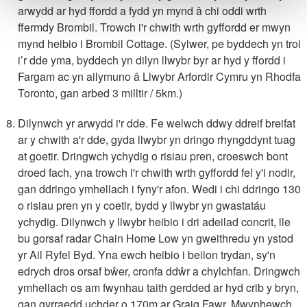
arwydd ar hyd ffordd a fydd yn mynd â chi oddi wrth
ffermdy Brombil. Trowch i'r chwith wrth gyffordd er mwyn
mynd heibio i Brombil Cottage. (Sylwer, pe byddech yn troi
i’r dde yma, byddech yn dilyn llwybr byr ar hyd y ffordd i
Fargam ac yn ailymuno â Llwybr Arfordir Cymru yn Rhodfa
Toronto, gan arbed 3 milltir / 5km.)
Dilynwch yr arwydd i'r dde. Fe welwch ddwy ddreif breifat
ar y chwith a'r dde, gyda llwybr yn dringo rhyngddynt tuag
at goetir. Dringwch ychydig o risiau pren, croeswch bont
droed fach, yna trowch i'r chwith wrth gyffordd fel y'i nodir,
gan ddringo ymhellach i fyny'r afon. Wedi i chi ddringo 130
o risiau pren yn y coetir, bydd y llwybr yn gwastatáu
ychydig. Dilynwch y llwybr heibio i dri adeilad concrit, lle
bu gorsaf radar Chain Home Low yn gweithredu yn ystod
yr Ail Ryfel Byd. Yna ewch heibio i beilon trydan, sy'n
edrych dros orsaf bŵer, cronfa ddŵr a chylchfan. Dringwch
ymhellach os am fwynhau taith gerdded ar hyd crib y bryn,
gan gyrraedd uchder o 170m ar Graig Fawr. Mwynhewch