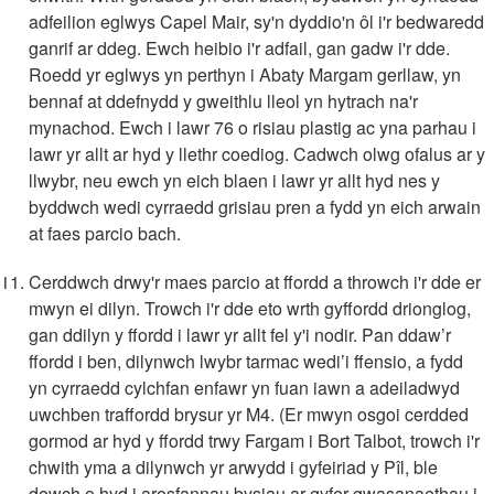
adfeilion eglwys Capel Mair, sy'n dyddio'n ôl i'r bedwaredd
ganrif ar ddeg. Ewch heibio i'r adfail, gan gadw i'r dde.
Roedd yr eglwys yn perthyn i Abaty Margam gerllaw, yn
bennaf at ddefnydd y gweithlu lleol yn hytrach na'r
mynachod. Ewch i lawr 76 o risiau plastig ac yna parhau i
lawr yr allt ar hyd y llethr coediog. Cadwch olwg ofalus ar y
llwybr, neu ewch yn eich blaen i lawr yr allt hyd nes y
byddwch wedi cyrraedd grisiau pren a fydd yn eich arwain
at faes parcio bach.
Cerddwch drwy'r maes parcio at ffordd a throwch i'r dde er
mwyn ei dilyn. Trowch i'r dde eto wrth gyffordd drionglog,
gan ddilyn y ffordd i lawr yr allt fel y'i nodir. Pan ddaw’r
ffordd i ben, dilynwch lwybr tarmac wedi’i ffensio, a fydd
yn cyrraedd cylchfan enfawr yn fuan iawn a adeiladwyd
uwchben traffordd brysur yr M4. (Er mwyn osgoi cerdded
gormod ar hyd y ffordd trwy Fargam i Bort Talbot, trowch i'r
chwith yma a dilynwch yr arwydd i gyfeiriad y Pîl, ble
dewch o hyd i arosfannau bysiau ar gyfer gwasanaethau i