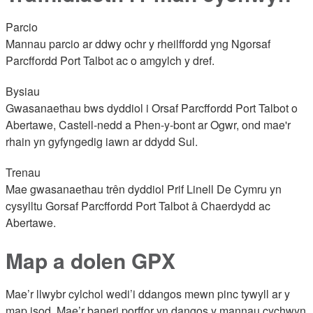
Parcio
Mannau parcio ar ddwy ochr y rheilffordd yng Ngorsaf
Parcffordd Port Talbot ac o amgylch y dref.
Bysiau
Gwasanaethau bws dyddiol i Orsaf Parcffordd Port Talbot o
Abertawe, Castell-nedd a Phen-y-bont ar Ogwr, ond mae'r
rhain yn gyfyngedig iawn ar ddydd Sul.
Trenau
Mae gwasanaethau trên dyddiol Prif Linell De Cymru yn
cysylltu Gorsaf Parcffordd Port Talbot â Chaerdydd ac
Abertawe.
Map a dolen GPX
Mae’r llwybr cylchol wedi’i ddangos mewn pinc tywyll ar y
map isod. Mae’r baneri porffor yn dangos y mannau cychwyn