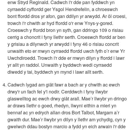
enw Stryd Reginald. Cadwch i'r dde pan fyddwch yn
cyrraedd cyffordd ger Ysgol Hendrefelin, a chroeswch
bont ffordd dros yr afon, gan ddilyn yr arwydd. Ar ôl croesi,
trowch i'r chwith ar hyd ffordd o'r enw Ynys-y-gored.
Croeswch y ffordd bron yn syth, gan ddringo 109 o risiau
cerrig a choncrit i fyny llethr serth. Croeswch ffordd ar ben
y grisiau a dilynwch yr arwydd i fyny 46 o risiau concrit
unwaith eto er mwyn cyrraedd ffordd uwch fyth o’r enw Yr
Uwchdiroedd. Trowch i'r dde er mwyn dilyn y ffordd i lawr
yr allt yn raddol. Unwaith y byddwch wedi cyrraedd
diwedd y tai, byddwch yn mynd i lawr allt serth.
Cadwch lygad am giât fawr a bach ar y chwith ac ewch
drwy'r un fach fel y'i nodir. Cerddwch i fyny llwybr
glaswelltog ac ewch drwy giât arall. Mae’r llwybr yn dringo
ar draws llethr o goed, rhedyn, llwyni eithin a mieri yn
bennaf ac yn edrych allan dros Bort Talbot, Margam a’r
gwaith dur. Mae’r llwybr yn dilyn y llethr am ychydig, cyn y
gwelwch ddau bostyn marcio a fydd yn eich arwain i'r dde