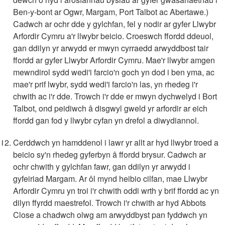
Ben-y-bont ar Ogwr, Margam, Port Talbot ac Abertawe.)
Cadwch ar ochr dde y gylchfan, fel y nodir ar gyfer Llwybr
Arfordir Cymru a'r llwybr beicio. Croeswch ffordd ddeuol,
gan ddilyn yr arwydd er mwyn cyrraedd arwyddbost tair
ffordd ar gyfer Llwybr Arfordir Cymru. Mae'r llwybr amgen
mewndirol sydd wedi'i farcio'n goch yn dod i ben yma, ac
mae'r prif lwybr, sydd wedi'i farcio'n las, yn rhedeg i'r
chwith ac i'r dde. Trowch i'r dde er mwyn dychwelyd i Bort
Talbot, ond peidiwch â disgwyl gweld yr arfordir ar eich
ffordd gan fod y llwybr cyfan yn drefol a diwydiannol.
Cerddwch yn hamddenol i lawr yr allt ar hyd llwybr troed a
beicio sy'n rhedeg gyferbyn â ffordd brysur. Cadwch ar
ochr chwith y gylchfan fawr, gan ddilyn yr arwydd i
gyfeiriad Margam. Ar ôl mynd heibio cilfan, mae Llwybr
Arfordir Cymru yn troi i'r chwith oddi wrth y brif ffordd ac yn
dilyn ffyrdd maestrefol. Trowch i'r chwith ar hyd Abbots
Close a chadwch olwg am arwyddbyst pan fyddwch yn