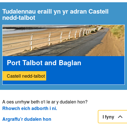
Tudalennau eraill yn yr adran Castell
nedd-talbot
Port Talbot and Baglan
Castell nedd-talbot
A oes unrhyw beth o'i le ar y dudalen hon?
Rhowch eich adborth i ni.
I fyny
Argraffu’r dudalen hon