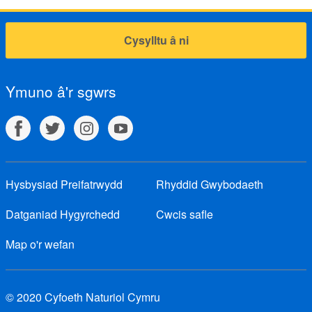
Cysylltu â ni
Ymuno â'r sgwrs
Hysbysiad Preifatrwydd
Rhyddid Gwybodaeth
Datganiad Hygyrchedd
Cwcis safle
Map o'r wefan
© 2020 Cyfoeth Naturiol Cymru