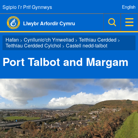
Sgipio I’r Prif Gynnwys
English
Llwybr Arfordir Cymru
Hafan
Cynllunio'ch Ymweliad
Teithiau Cerdded
>
>
>
Teithiau Cerdded Cylchol
Castell nedd-talbot
>
Port Talbot and Margam