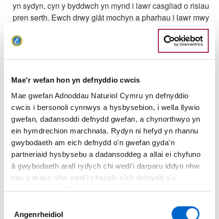
yn sydyn, cyn y byddwch yn mynd i lawr casgliad o risiau
pren serth. Ewch drwy giât mochyn a pharhau i lawr mwy
o risiau cyn cyrraedd pen ffordd wrth ymyl tai.
Dilynwch y ffordd am ychydig, yna trowch i'r chwith wrth
gyffordd er mwyn disgyn yn serth ar hyd ffordd o'r enw
Broomhill. Wedi i chi gyrraedd cyffordd ar waelod y ffordd,
Mae'r wefan hon yn defnyddio cwcis
trowch i'r chwith, yna trowch i'r chwith eto yn fuan wrth
Mae gwefan Adnoddau Naturiol Cymru yn defnyddio
gylchfan fach, gan ddilyn yr arwydd ar gyfer Llwybr Arfordir
cwcis i bersonoli cynnwys a hysbysebion, i wella llywio
Cymru. Dilynwch y ffordd, o'r enw Tan y Groes Place, i’r
gwefan, dadansoddi defnydd gwefan, a chynorthwyo yn
gyffordd nesaf ag arwyddbost, a throwch i’r chwith i
ein hymdrechion marchnata. Rydyn ni hefyd yn rhannu
gerdded i fyny Dyffryn Road, gan fynd heibio’r tŷ olaf.
gwybodaeth am eich defnydd o'n gwefan gyda'n
Trowch i'r dde yn sydyn, gan ddilyn yr arwydd i fyny llwybr
partneriaid hysbysebu a dadansoddeg a allai ei chyfuno
concrit serth ar lethr coediog. Byddwch yn cyrraedd tair
â gwybodaeth arall rydych chi wedi'i darparu iddyn nhw
giât. Ewch drwy'r giât ganol fel y nodir. Dilynwch y llwybr
neu y maen nhw wedi'i chasglu o'ch defnydd o'u
glaswelltog, hamddenol, gyda choed ar y naill ochr, a fydd
gwasanaethau. Polisi cwcis
yn eich arwain at giât mochyn. Mae'r llwybr wedi'i ffensio
Dewis
ar y ddwy ochr i giât mochyn arall. Dringwch ar draws y
Angenrheidiol
Caniatâd