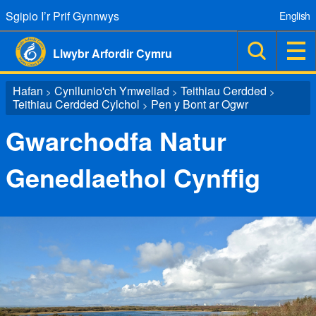
Sgipio I’r Prif Gynnwys
English
Llwybr Arfordir Cymru
Hafan
Cynllunio'ch Ymweliad
Teithiau Cerdded
>
>
>
Teithiau Cerdded Cylchol
Pen y Bont ar Ogwr
>
Gwarchodfa Natur
Genedlaethol Cynffig