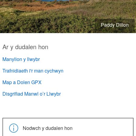
Paddy Dillon
Ar y dudalen hon
Manylion y llwybr
Trafnidiaeth i'r man cychwyn
Map a Dolen GPX
Disgrifiad Manwl o’r Llwybr
Nodwch y dudalen hon