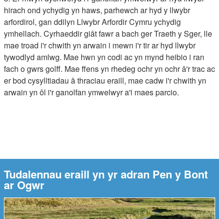
hirach ond ychydig yn haws, parhewch ar hyd y llwybr
arfordirol, gan ddilyn Llwybr Arfordir Cymru ychydig
ymhellach. Cyrhaeddir giât fawr a bach ger Traeth y Sger, lle
mae troad i'r chwith yn arwain i mewn i'r tir ar hyd llwybr
tywodlyd amlwg. Mae hwn yn codi ac yn mynd heibio i ran
fach o gwrs golff. Mae ffens yn rhedeg ochr yn ochr â'r trac ac
er bod cysylltiadau â thraciau eraill, mae cadw i'r chwith yn
arwain yn ôl i'r ganolfan ymwelwyr a'i maes parcio.
Tudalennau eraill yn yr adran Pen y Bont
ar Ogwr