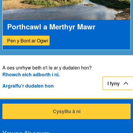
Porthcawl a Merthyr Mawr
Pen y Bont ar Ogwr
A oes unrhyw beth o'i le ar y dudalen hon?
Rhowch eich adborth i ni.
I fyny
Argraffu’r dudalen hon
Cysylltu â ni