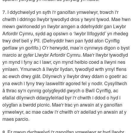
7. I ddychwelyd yn syth i'r ganolfan ymwelwyr, trowch i'r
chwith i ddringo llwybr tywodlyd dros y twyni tywod. Mae hwn
mewn gwirionedd yn llwybr amgen a ddefnyddir gan Lwybr
Arfordir Cymru, sydd ag opsiwn o ‘lwybr llifogydd’ yn rhedeg
trwy dref bell y Pîl. (Defnyddir hwn pan fydd afon Cynffig
gerllaw yn gorlifo.) O’r herwydd, mae’n cynnwys digon o byst
marcio ar gyfer Llwybr Arfordir Cymru. Mae'r llwybr tywodlyd
yn mynd i fyny ac i lawr, cyn mynd heibio coed a llwyni nes
ymlaen. Ymunwch â llwybr llydan, tywodlyd wrth ymyl ffens
ac ewch drwy giât. Dilynwch y llwybr drwy ddarn o goetir ac
yna ewch i fyny trwy laswelltir agored fel y nodir. Cysylltwch
â thrac sy'n cynnig golygfeydd gwych o Bwll Cynffig, ac
efallai dilynwch ddargyfeiriad byr i'r chwith i ddod o hyd i
olygfan a bwrdd picnic. Mae'r trac yn arwain at y ganolfan
ymwelwyr, ac mae cadw i'r chwith o'r adeilad yn arwain at y
maes parcio.
8. Er mwyn dychwelyd i'r ganolfan ymwelwyr ar hyd llwybr