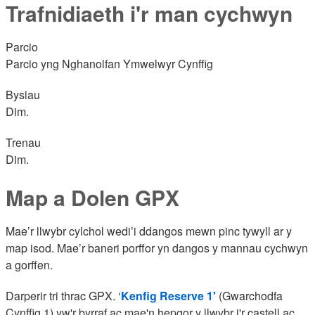
Trafnidiaeth i'r man cychwyn
Parcio
Parcio yng Nghanolfan Ymwelwyr Cynffig
Bysiau
Dim.
Trenau
Dim.
Map a Dolen GPX
Mae’r llwybr cylchol wedi’i ddangos mewn pinc tywyll ar y
map isod. Mae’r baneri porffor yn dangos y mannau cychwyn
a gorffen.
Darperir tri thrac GPX. ‘
Kenfig Reserve 1'
(Gwarchodfa
Cynffig 1) yw'r byrraf ac mae'n hepgor y llwybr i'r castell ac