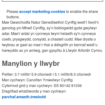
Please
accept marketing-cookies
to enable the share
buttons.
Mae Gwarchodfa Natur Genedlaethol Cynffig wedi’i lleoli'n
ganolog ym Mhwll Cynffig, sy’n boblogaidd gyda gwylwyr
adar. Mae'r ardal yn cynnwys twyni helaeth sy'n cynnwys
coetir, prysgwydd, corsydd, a chastell cudd. Mae drysfa o
lwybrau ar gael ac mae’r rhai a ddisgrifir yn bennaf wedi’u
harwyddo ac yn amlwg, gan gysylltu â Llwybr Arfordir Cymru.
Manylion y llwybr
Pellter: 3.7 milltir/ 5.9 cilomedr i 5.1 milltir/8.3 cilomedr
Man cychwyn: Canolfan Ymwelwyr Cynffig
Cyfeirnod grid y man cychwyn: SS 80142 81036
Disgrifiad what3words y man cychwyn:
parchaf.amaeth.trwsiodd