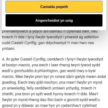
warchodfa natur. Fodd bynnag, cerddwch ychydig ymhellach
Caniatáu popeth
ar hyd y ffordd a throwch i'r chwith ar hyd llwybr arall, gan
fynd heibio i hysbysfwrdd gwarchodfa natur. Dilynwch y
llwybr am ychydig drwy redyn ac ewch drwy giât mewn ffens.
Angenrheidiol yn unig
Parhewch yn raddol i lawr y bryn ar hyd y llwybr a
phenderfynwch a ydych am barhau i'r cyfeiriad hwn, neu
trowch i'r dde i fyny llwybr tywodlyd i ymweld ag adfeilion
cudd Castell Cynffig, gan ddychwelyd i'r man hwn nes
ymlaen.
4. Ar gyfer Castell Cynffig, cerddwch i fyny'r llwybr tywodlyd
at bostyn marcio, yna ewch i lawr rhwng twyni tywod sydd
wedi’u gorchuddio â phlanhigion, gan weld mwy o byst
marcio. Mae llwybr pren byr yn croesi darn gwlyb mewn ardal
goediog. Ewch trwy giât mochyn, yna mae'r llwybr yn mynd
yn anweledig, felly cerddwch ymlaen ychydig, trowch i'r
chwith, yna bron yn syth wedi hynny trowch i'r dde. Mae'r
llwybr yn mynd rhwng dau floc bach o goncrit sydd wedi'u
gosod yn y ddaear, ac mae hyn yn cadarnhau'r cyfeiriad