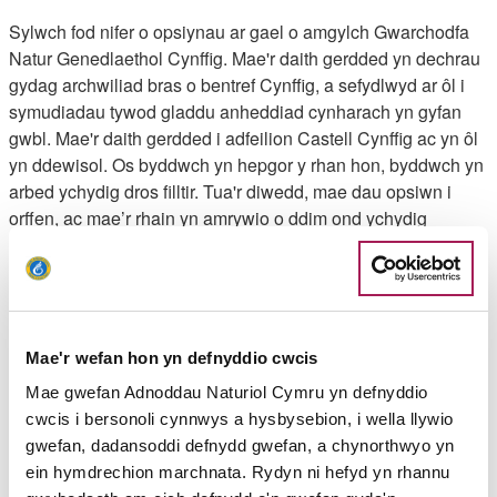
Sylwch fod nifer o opsiynau ar gael o amgylch Gwarchodfa
Natur Genedlaethol Cynffig. Mae'r daith gerdded yn dechrau
gydag archwiliad bras o bentref Cynffig, a sefydlwyd ar ôl i
symudiadau tywod gladdu anheddiad cynharach yn gyfan
gwbl. Mae'r daith gerdded i adfeilion Castell Cynffig ac yn ôl
yn ddewisol. Os byddwch yn hepgor y rhan hon, byddwch yn
arbed ychydig dros filltir. Tua'r diwedd, mae dau opsiwn i
orffen, ac mae’r rhain yn amrywio o ddim ond ychydig
gannoedd o lathenni.
1. Dechreuwch yn y maes parcio yng
Nghanolfan
Gwarchodfa Cynffig
, a gwnewch yn siŵr eich bod chi’n
mynd i mewn i'r ganolfan os yw ar agor. Yn y gaeaf, mae rhai
Mae'r wefan hon yn defnyddio cwcis
o'r llwybrau yn y warchodfa yn mynd yn ddwrlawn a gall y
Mae gwefan Adnoddau Naturiol Cymru yn defnyddio
staff gynnig cyngor. Ar bob adeg o'r flwyddyn, gall gwylwyr
cwcis i bersonoli cynnwys a hysbysebion, i wella llywio
adar wirio yn y ganolfan i ddarganfod pa rywogaethau sy'n
gwefan, dadansoddi defnydd gwefan, a chynorthwyo yn
byw yn y warchodfa ar hyn o bryd. Mae cuddfannau adar ar
ein hymdrechion marchnata. Rydyn ni hefyd yn rhannu
gael ger Pwll Cynffig, ond nid ymwelir â nhw ar y daith hon.