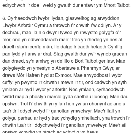
edrychwch i'r dde i weld y gwaith dur enfawr ym Mhort Talbot.
6. Cyrhaeddwch lwybr llydan, glaswelltog ag arwyddion
Llwybr Arfordir Cymru a throwch i’r chwith i’w ddilyn. Ar y
dechrau, mae llain o dwyni tywod yn rhwystro golygfa o’r
môr, ond yn ddiweddarach mae’r trac yn rhedeg yn nes at
draeth storm cerrig mân, lle datgelir traeth helaeth Cynffig
pan fydd y llanw ar drai. Slag gwaith dur yw'r wyneb graean
dan draed, sy'n amlwg yn deillio o Bort Talbot gerllaw. Mae
golygfeydd yn ymestyn o Abertawe a Phenrhyn Gŵyr, ar
draws Môr Hafren hyd at Exmoor. Mae arwyddbost llwybr
ceffyl yn pwyntio i'r chwith i mewn i'r tir, ond cadwch yn syth
ymlaen ar hyd llwybr yr arfordir. Nes ymlaen, cyrhaeddwch
fwrdd map a phostyn marcio gyda saethau lluosog. Mae dau
opsiwn. Troi i'r chwith yn y fan hon yw un ohonynt ac anelu
tua'r tir i ddychwelyd i'r ganolfan ymwelwyr. Mae'r llall yn
golygu parhau ar hyd y trac ychydig ymhellach, yna trowch i'r
chwith tua'r tir i ddychwelyd i'r ganolfan ymwelwyr. Mae'r ail
opsiwn ychydig yn hirach ac ychydig yn haws.