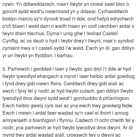
cywir. Yn ddiweddarach, mae'r llwybr yn croesi sawl bloc o
goncrit sydd wedi'u mewnosod yn y ddaear. Cyrhaeddwch
bostyn marcio sy'n dynodi troad i'r dde, ond hefyd edrychwch
o'ch blaen i weld darn o waith maen yn codi uwchben ardal o
lwyni drain trwchus. Dyma’r unig gliw i leoliad Castell
Cynffig, ac os deuir o hyd i lwybr drwy’r llwyni, mae’n syndod
cymaint mwy o’r castell sydd i’w weld. Ewch yn ôl, gan ddilyn
yr un llwybr yn ffyddlon, i barhau.
5. Parhewch i gerdded i lawr y llwybr, gan droi i'r dde ar hyd
llwybr tywodlyd ehangach a mynd i lawr heibio ardal goediog
i fynd drwy giât mewn ffens. Cerddwch drwy giât arall ac
ewch i fyny fel y nodir, ar hyd llwybr culach, gan ddilyn llwybr
tywodlyd dros dwyni sydd wedi’i gorchuddio â phlanhigion.
Ewch heibio gwely cyrs isel ac yna ewch trwy goedwig fedw.
Ewch i mewn i ardal fawr wastad sy'n cael ei thorri i annog
amrywiaeth o blanhigion i ffynnu. Cadwch i'r ochr chwith fel y
nodir, yna parhewch ar hyd llwybr tywodlyd dros dwyni. Ar ôl
mynd trwy ardal wastad arall, croeswch fwy o dwyni ac