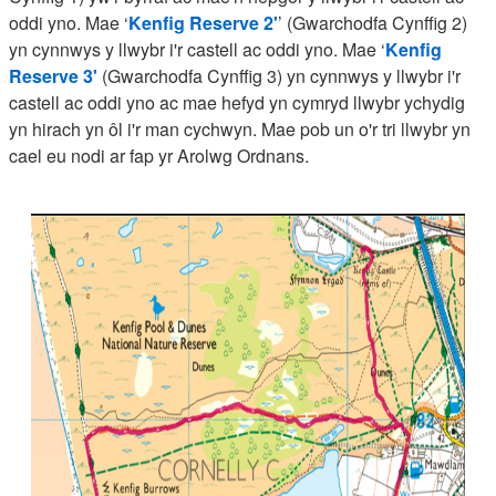
oddi yno. Mae ‘
Kenfig Reserve 2'
’ (Gwarchodfa Cynffig 2)
yn cynnwys y llwybr i'r castell ac oddi yno. Mae ‘
Kenfig
Reserve 3'
(Gwarchodfa Cynffig 3) yn cynnwys y llwybr i'r
castell ac oddi yno ac mae hefyd yn cymryd llwybr ychydig
yn hirach yn ôl i'r man cychwyn. Mae pob un o'r tri llwybr yn
cael eu nodi ar fap yr Arolwg Ordnans.