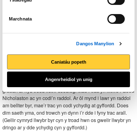
yn dychwelyd i’r man hwn yn ddiweddarach, ond os oes
angen taith gerdded sy’n fyrrach, trowch i’r dde yn y fan hon
ac ewch yn syth i’r traeth, gan haneru’r pellter i bob pwrpas.)
Marchnata
3. Trowch i’r chwith gan ddilyn saeth werdd, sy’n nodi llwybr
cyswllt rhwng y llwybr glas a’r llwybr melyn. Arferai Llwybr
Dangos Manylion
Arfordir Cymru groesi pont droed gerllaw, ond cafodd hon ei
datgymalu ac adeiladwyd dwy bont droed newydd ar draws
dwy sianel lanw. Croeswch y gyntaf o’r pontydd troed hyn yn
Caniatáu popeth
unig, yna trowch i’r chwith i adael Llwybr Arfordir Cymru, eto
gan ddilyn saeth werdd. Croeswch bont garreg dros sianel
Angenrheidiol yn unig
ddraenio â chyrs yn tyfu ar ei hymylon a dilynwch drac
graean ar hyd troed llethr coediog. Mae’r trac yn llithro i Goed
Nicholaston ac yn codi’n raddol. Ar ôl mynd i lawr yn raddol
am bellter byr, mae’r trac yn codi ychydig at gyffordd. Does
dim saeth yma, ond trowch yn dynn i’r dde i fyny trac arall.
(Gellir cymryd llwybr byr cyn y troad hwn os gwelir llwybr yn
dringo ar y dde ychydig cyn y gyffordd.)