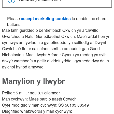
Please
accept marketing-cookies
to enable the share
buttons.
Mae taith gerdded o bentref bach Oxwich yn archwilio
Gwarchodfa Natur Genedlaethol Oxwich. Mae’r ardal hon yn
cynnwys amrywiaeth o gynefinoedd, yn seiliedig ar Dwyni
Oxwich a’r llethr calchfaen serth a orchuddir gan Goed
Nicholaston. Mae Llwybr Arfordir Cymru yn rhedeg yn syth
drwy’r warchodfa a gellir ei ddefnyddio i gyrraedd dwy daith
gylchol hynod amrywiol.
Manylion y llwybr
Pellter: 5 milltir neu 8.1 cilomedr
Man cychwyn: Maes parcio traeth Oxwich
Cyfeirnod grid y man cychwyn: SS 50103 86549
Disgrifiad what3words y man cychwyn: