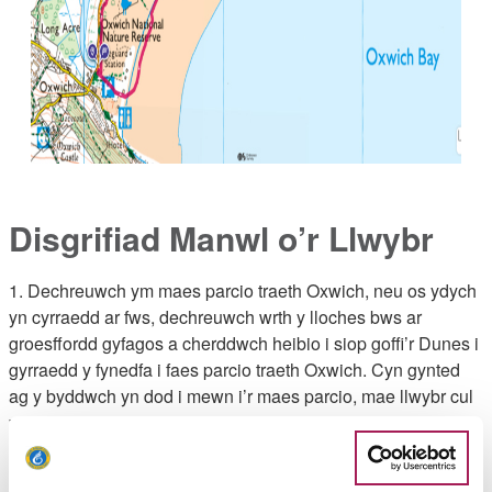
Disgrifiad Manwl o’r Llwybr
1. Dechreuwch ym maes parcio traeth Oxwich, neu os ydych
yn cyrraedd ar fws, dechreuwch wrth y lloches bws ar
groesffordd gyfagos a cherddwch heibio i siop goffi’r Dunes i
gyrraedd y fynedfa i faes parcio traeth Oxwich. Cyn gynted
ag y byddwch yn dod i mewn i’r maes parcio, mae llwybr cul
yn anelu i’r chwith, yn arwain trwy redyn a llwyni. Mae hwn
yn rhedeg yn gyfochrog â’r ffordd ac yn cyrraedd giât mochyn
yn fuan, lle saif arwyddbost Llwybr Arfordir Cymru ger