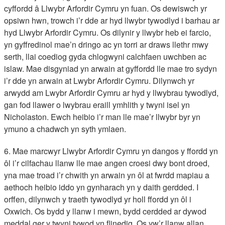
cyffordd â Llwybr Arfordir Cymru yn fuan. Os dewiswch yr
opsiwn hwn, trowch i’r dde ar hyd llwybr tywodlyd i barhau ar
hyd Llwybr Arfordir Cymru. Os dilynir y llwybr heb ei farcio,
yn gyffredinol mae’n dringo ac yn torri ar draws llethr mwy
serth, llai coediog gyda chlogwyni calchfaen uwchben ac
islaw. Mae disgyniad yn arwain at gyffordd lle mae tro sydyn
i’r dde yn arwain at Lwybr Arfordir Cymru. Dilynwch yr
arwydd am Lwybr Arfordir Cymru ar hyd y llwybrau tywodlyd,
gan fod llawer o lwybrau eraill ymhlith y twyni isel yn
Nicholaston. Ewch heibio i’r man lle mae’r llwybr byr yn
ymuno a chadwch yn syth ymlaen.
6. Mae marcwyr Llwybr Arfordir Cymru yn dangos y ffordd yn
ôl i’r cilfachau llanw lle mae angen croesi dwy bont droed,
yna mae troad i’r chwith yn arwain yn ôl at fwrdd mapiau a
aethoch heibio iddo yn gynharach yn y daith gerdded. I
orffen, dilynwch y traeth tywodlyd yr holl ffordd yn ôl i
Oxwich. Os bydd y llanw i mewn, bydd cerdded ar dywod
meddal ger y twyni tywod yn flinedig. Os yw’r llanw allan,