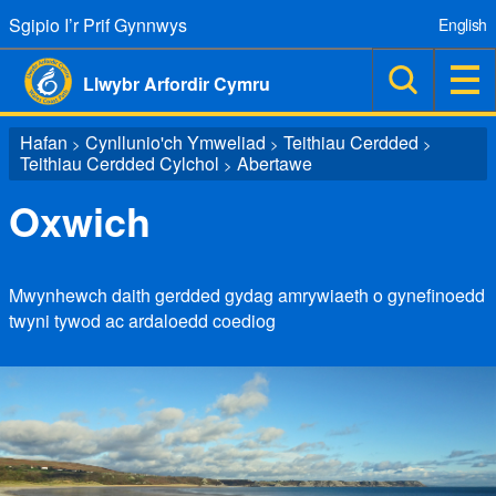
Sgipio I’r Prif Gynnwys
English
Llwybr Arfordir Cymru
Hafan
Cynllunio'ch Ymweliad
Teithiau Cerdded
>
>
>
Teithiau Cerdded Cylchol
Abertawe
>
Oxwich
Mwynhewch daith gerdded gydag amrywiaeth o gynefinoedd
twyni tywod ac ardaloedd coediog