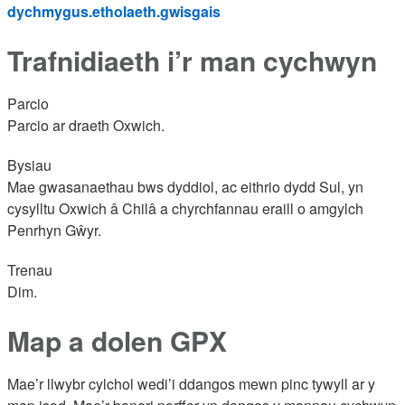
dychmygus.etholaeth.gwisgais
Trafnidiaeth i’r man cychwyn
Parcio
Parcio ar draeth Oxwich.
Bysiau
Mae gwasanaethau bws dyddiol, ac eithrio dydd Sul, yn
cysylltu Oxwich â Chilâ a chyrchfannau eraill o amgylch
Penrhyn Gŵyr.
Trenau
Dim.
Map a dolen GPX
Mae’r llwybr cylchol wedi’i ddangos mewn pinc tywyll ar y