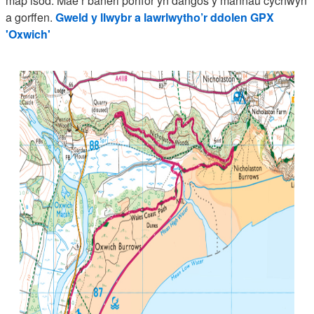
map isod. Mae’r baneri porffor yn dangos y mannau cychwyn
a gorffen.
Gweld y llwybr a lawrlwytho’r ddolen GPX
'Oxwich'