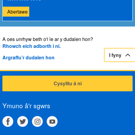
Abertawe
A oes unrhyw beth o'i le ar y dudalen hon?
Rhowch eich adborth i ni.
I fyny
Argraffu’r dudalen hon
Cysylltu â ni
Ymuno â'r sgwrs