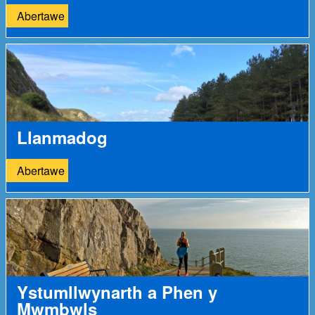
Abertawe
Llanmadog
Abertawe
Ystumllwynarth a Phen y
Mwmbwls