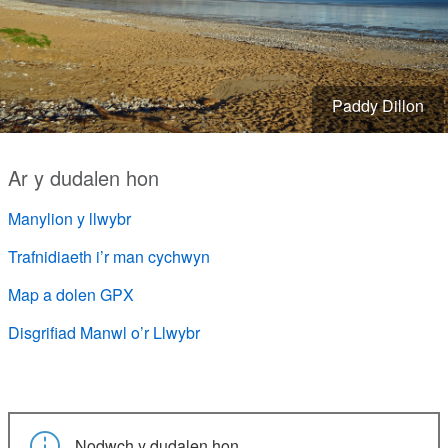
Paddy Dillon
Ar y dudalen hon
Manylion y llwybr
Trafnidiaeth i’r man cychwyn
Map a dolen GPX
Disgrifiad Manwl o’r Llwybr
Nodwch y dudalen hon