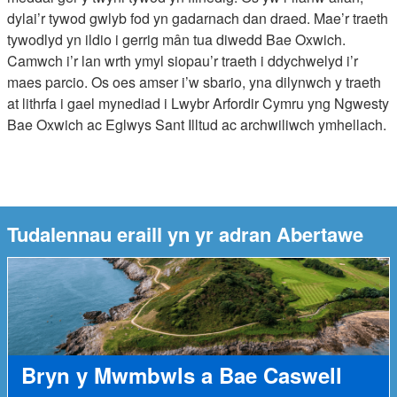
dylai’r tywod gwlyb fod yn gadarnach dan draed. Mae’r traeth
tywodlyd yn ildio i gerrig mân tua diwedd Bae Oxwich.
Camwch i’r lan wrth ymyl siopau’r traeth i ddychwelyd i’r
maes parcio. Os oes amser i’w sbario, yna dilynwch y traeth
at lithrfa i gael mynediad i Lwybr Arfordir Cymru yng Ngwesty
Bae Oxwich ac Eglwys Sant Illtud ac archwiliwch ymhellach.
Tudalennau eraill yn yr adran Abertawe
Bryn y Mwmbwls a Bae Caswell