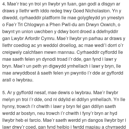
4. Mae’r trac yn troi yn llwybr yn fuan, gan godi a disgyn ar
draws y llethr wrth iddo redeg trwy Goed Nicholaston. Yn y
diwedd, cyrhaeddir platfform lle mae golygfeydd yn ymestyn
o Fae’r Tri Chlogwyn a Phen Pwll-du am Drwyn Oxwich, o
bwynt yn union uwchben y ddwy bont droed a ddefnyddir
gan Lwybr Arfordir Cymru. Mae’r llwybr yn parhau ar draws y
llethr coediog ac yn weddol droellog, ac mae wedi’i dorri o’r
creigwely calchfaen mewn mannau. Cyrhaeddir cyffordd lle
mae saeth felen yn dynodi troad i’r dde, gan fynd i lawr y
bryn. Mae’r un peth yn digwydd ymhellach i lawr y bryn, lle
mae arwyddbost â saeth felen yn pwyntio i’r dde ar gyffordd
arall o lwybrau.
5. Ar y gyffordd nesaf, mae dewis o lwybrau. Mae’r llwybr
melyn yn troi i’r dde, ond ni ddylid ei ddilyn ymhellach. Yn lle
hynny, trowch i’r chwith i lawr y bryn fel gan ddilyn saeth
werdd ar bostyn, neu trowch i’r chwith i fyny’r bryn ar hyd
llwybr heb ei farcio. Mae’r saeth werdd yn dangos llwybr byr i
lawr drwy’r coed, gan fynd heibio i fwrdd mapiau a chyrraedd