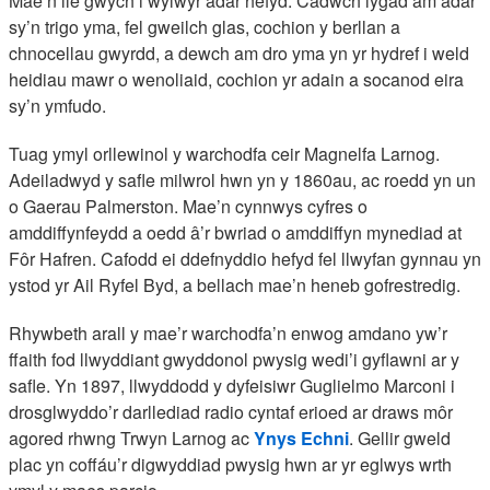
Mae’n lle gwych i wylwyr adar hefyd. Cadwch lygad am adar
sy’n trigo yma, fel gweilch glas, cochion y berllan a
chnocellau gwyrdd, a dewch am dro yma yn yr hydref i weld
heidiau mawr o wenoliaid, cochion yr adain a socanod eira
sy’n ymfudo.
Tuag ymyl orllewinol y warchodfa ceir Magnelfa Larnog.
Adeiladwyd y safle milwrol hwn yn y 1860au, ac roedd yn un
o Gaerau Palmerston. Mae’n cynnwys cyfres o
amddiffynfeydd a oedd â’r bwriad o amddiffyn mynediad at
Fôr Hafren. Cafodd ei ddefnyddio hefyd fel llwyfan gynnau yn
ystod yr Ail Ryfel Byd, a bellach mae’n heneb gofrestredig.
Rhywbeth arall y mae’r warchodfa’n enwog amdano yw’r
ffaith fod llwyddiant gwyddonol pwysig wedi’i gyflawni ar y
safle. Yn 1897, llwyddodd y dyfeisiwr Guglielmo Marconi i
drosglwyddo’r darllediad radio cyntaf erioed ar draws môr
agored rhwng Trwyn Larnog ac
Ynys Echni
. Gellir gweld
plac yn coffáu’r digwyddiad pwysig hwn ar yr eglwys wrth