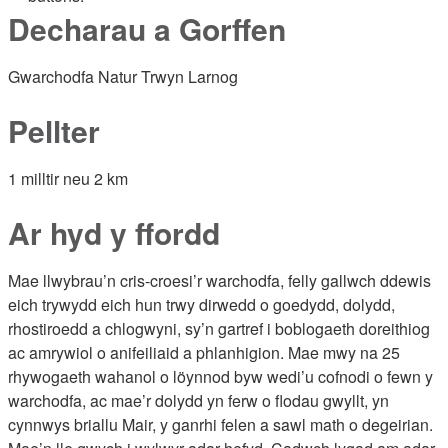
Decharau a Gorffen
Gwarchodfa Natur Trwyn Larnog
Pellter
1 milltir neu 2 km
Ar hyd y ffordd
Mae llwybrau’n cris-croesi’r warchodfa, felly gallwch ddewis
eich trywydd eich hun trwy dirwedd o goedydd, dolydd,
rhostiroedd a chlogwyni, sy’n gartref i boblogaeth doreithiog
ac amrywiol o anifeiliaid a phlanhigion. Mae mwy na 25
rhywogaeth wahanol o löynnod byw wedi’u cofnodi o fewn y
warchodfa, ac mae’r dolydd yn ferw o flodau gwyllt, yn
cynnwys briallu Mair, y ganrhi felen a sawl math o degeirian.