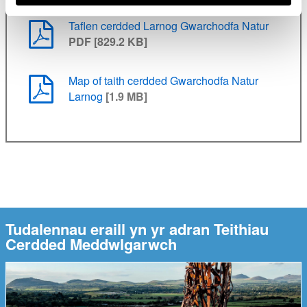
Taflen cerdded Larnog Gwarchodfa Natur
PDF [829.2 KB]
Map of taith cerdded Gwarchodfa Natur
Larnog
[1.9 MB]
Tudalennau eraill yn yr adran Teithiau
Cerdded Meddwlgarwch