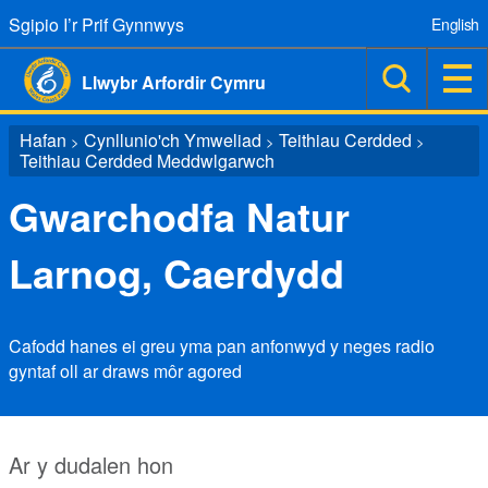
Sgipio I’r Prif Gynnwys
English
Llwybr Arfordir Cymru
Hafan
Cynllunio'ch Ymweliad
Teithiau Cerdded
>
>
>
Teithiau Cerdded Meddwlgarwch
Gwarchodfa Natur
Larnog, Caerdydd
Cafodd hanes ei greu yma pan anfonwyd y neges radio
gyntaf oll ar draws môr agored
Ar y dudalen hon