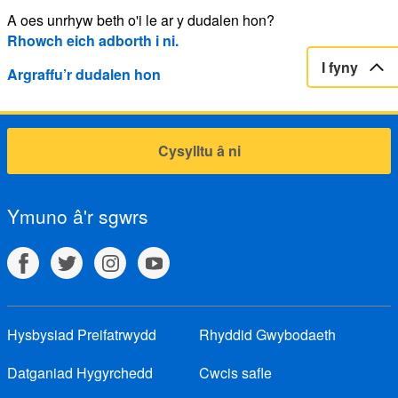
A oes unrhyw beth o'i le ar y dudalen hon?
Rhowch eich adborth i ni.
I fyny
Argraffu’r dudalen hon
Cysylltu â ni
Ymuno â'r sgwrs
Hysbysiad Preifatrwydd
Rhyddid Gwybodaeth
Datganiad Hygyrchedd
Cwcis safle