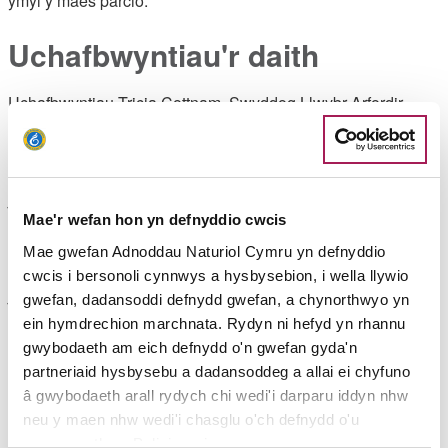
ymyl y maes parcio.
Uchafbwyntiau'r daith
Uchafbwyntiau Tricia Cottnam, Swyddog Llwybr Arfordir
Cymru:
"Mae’r llwybr hwn yn rhyfeddol o safbwynt hanes, yn ogystal
â bod yn hardd ac yn dawel. Dyma’r safle lle trosglwyddwyd
y neges ddiwifr gyntaf erioed dros fôr agored – o Drwyn
Larnog i Ynys Echni. Byddwch hefyd yn mynd heibio i
Mae'r wefan hon yn defnyddio cwcis
Fagnelfa Larnog, a ddefnyddiwyd yn ystod yr Ail Ryfel Byd i
Mae gwefan Adnoddau Naturiol Cymru yn defnyddio
amddiffyn Caerdydd a’r Barri. Yn ystod y daith hon, gallwch
cwcis i bersonoli cynnwys a hysbysebion, i wella llywio
ymgolli mewn hanes"
gwefan, dadansoddi defnydd gwefan, a chynorthwyo yn
ein hymdrechion marchnata. Rydyn ni hefyd yn rhannu
Angen Gwybod
gwybodaeth am eich defnydd o'n gwefan gyda'n
partneriaid hysbysebu a dadansoddeg a allai ei chyfuno
Ceir maes parcio yn Nhrwyn Larnog, ynghyd â lluniaeth a
â gwybodaeth arall rydych chi wedi'i darparu iddyn nhw
thoiledau yn Nhafarn Marconi ym Mhentref Gwyliau Trwyn
neu y maen nhw wedi'i chasglu o'ch defnydd o'u
Larnog. Hefyd, ceir caffi a thoiledau ym Mharc Gwledig
gwasanaethau. Polisi cwcis