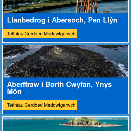
Llanbedrog i Abersoch, Pen Llŷn
Teithiau Cerdded Meddwlgarwch
Aberffraw i Borth Cwyfan, Ynys
Môn
Teithiau Cerdded Meddwlgarwch