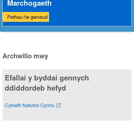
Marchogaeth
Pethau i'w gwneud
Archwilio mwy
Efallai y byddai gennych
ddiddordeb hefyd
Cyfoeth Naturiol Cymru