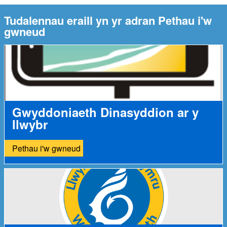
Tudalennau eraill yn yr adran Pethau i'w
gwneud
Gwyddoniaeth Dinasyddion ar y
llwybr
Pethau i'w gwneud