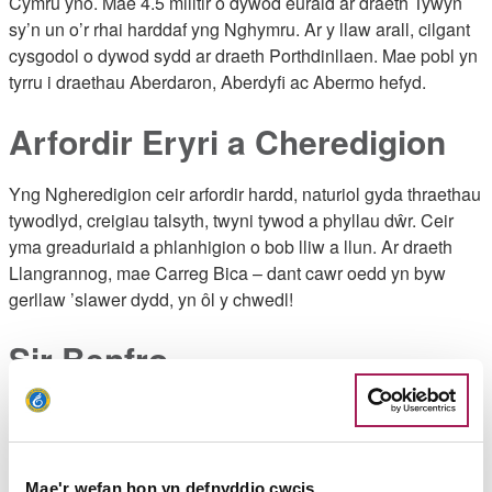
Cymru yno. Mae 4.5 milltir o dywod euraid ar draeth Tywyn
sy’n un o’r rhai harddaf yng Nghymru. Ar y llaw arall, cilgant
cysgodol o dywod sydd ar draeth Porthdinllaen. Mae pobl yn
tyrru i draethau Aberdaron, Aberdyfi ac Abermo hefyd.
Arfordir Eryri a Cheredigion
Yng Ngheredigion ceir arfordir hardd, naturiol gyda thraethau
tywodlyd, creigiau talsyth, twyni tywod a phyllau dŵr. Ceir
yma greaduriaid a phlanhigion o bob lliw a llun. Ar draeth
Llangrannog, mae Carreg Bica – dant cawr oedd yn byw
gerllaw ’slawer dydd, yn ôl y chwedl!
Sir Benfro
Dyma ardal sy’n enwog am ei
thraethau
- dros 50 ohonynt a
llawer wedi ennill gwobrau. Ceir yma drefi glan môr prysur a
chilfachau tawel, anghysbell ym Mharc Cenedlaethol Arfordir
Penfro – rhywbeth i bawb, yn deuluoedd a syrffwyr.
Mae'r wefan hon yn defnyddio cwcis