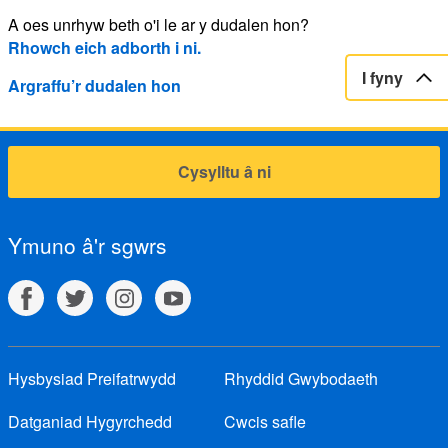
A oes unrhyw beth o'i le ar y dudalen hon?
Rhowch eich adborth i ni.
I fyny
Argraffu’r dudalen hon
Cysylltu â ni
Ymuno â'r sgwrs
Hysbysiad Preifatrwydd
Rhyddid Gwybodaeth
Datganiad Hygyrchedd
Cwcis safle