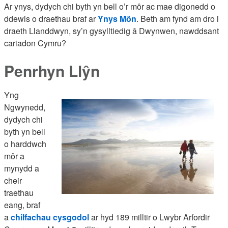
Ar ynys, dydych chi byth yn bell o’r môr ac mae digonedd o
ddewis o draethau braf ar
Ynys Môn
. Beth am fynd am dro i
draeth Llanddwyn, sy’n gysylltiedig â Dwynwen, nawddsant
cariadon Cymru?
Penrhyn Llŷn
Yng
Ngwynedd,
dydych chi
byth yn bell
o harddwch
môr a
mynydd a
cheir
traethau
eang, braf
a
chilfachau cysgodol
ar hyd 189 milltir o Lwybr Arfordir