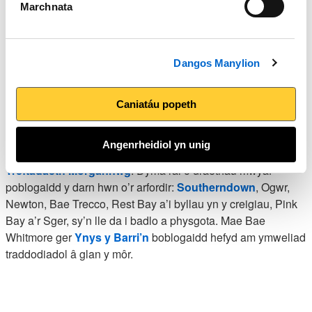
Arfordir y De ac Aber Afon
Marchnata
Hafren
Dangos Manylion
Mae gan
Abertawe
gyfanswm o bum traeth Baner Las a
phedwar traeth Arfordir Glas. Yno, ceir cildraethau bach
tywodlyd a thraethau eang sy’n ymestyn hyd y gwelwch chi.
Caniatáu popeth
Yn 2011, dewiswyd Bae Port Einon yn draeth gorau Prydain.
Angenrheidiol yn unig
Mae nifer o draethau tywodlyd da ar hyd
Arfordir
Treftadaeth Morgannwg
. Dyma rai o draethau mwyaf
poblogaidd y darn hwn o’r arfordir:
Southerndown
, Ogwr,
Newton, Bae Trecco, Rest Bay a’i byllau yn y creigiau, Pink
Bay a’r Sger, sy’n lle da i badlo a physgota. Mae Bae
Whitmore ger
Ynys y Barri’n
boblogaidd hefyd am ymweliad
traddodiadol â glan y môr.