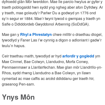
dyfroedd glân Môr Iwerddon. Mae lle parcio hwylus ar gyfer y
traeth poblogaidd hwn sydd yng ngheg aber afon Dyfrdwy. Ar
y traeth, mae goleudy’r Parlwr Du a godwyd yn 1776 ond
sy’n segur er 1884. Mae’r twyni tywod o gwmpas y traeth yn
Safle o Ddiddordeb Gwyddonol Arbennig (SoDdGA).
Mae gan y
Rhyl a Phrestatyn
chwe milltir o draethau diogel,
tywodlyd y Faner Las i’w cynnig a digon o adloniant i gadw’r
teulu’n hapus.
Ceir traethau maith, tywodlyd ar hyd
arfordir y gogledd
ym
Mae Cinmel, Bae Colwyn, Llandudno, Morfa Conwy,
Penmaenmawr a Llanfairfechan. Mae glan môr Llandrillo-yn-
Rhos, sydd rhwng Llandudno a Bae Colwyn, yn llawn
cymeriad ac mae caffis ac arcêd ddiddanu ger traeth hir,
graeanog Pen-sarn.
Ynys Môn