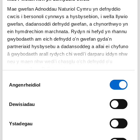
Mae
Barafundle
ar Stad Ystangbwll yn cael llawer o sylw fel
Mae gwefan Adnoddau Naturiol Cymru yn defnyddio
un o’r traethau harddaf yn y byd.
cwcis i bersonoli cynnwys a hysbysebion, i wella llywio
gwefan, dadansoddi defnydd gwefan, a chynorthwyo yn
Bae Caerfyrddin a Phenrhyn
ein hymdrechion marchnata. Rydyn ni hefyd yn rhannu
gwybodaeth am eich defnydd o'n gwefan gyda'n
Gŵyr
partneriaid hysbysebu a dadansoddeg a allai ei chyfuno
â gwybodaeth arall rydych chi wedi'i darparu iddyn nhw
Yma y ceir y traethau
neu y maen nhw wedi'i chasglu o'ch defnydd o'u
euraid di-dor hiraf ar
gwasanaethau. Polisi cwcis
Lwybr Arfordir Cymru.
Dewis
Mae traethau
Angenrheidiol
Caniatâd
prydferth
Marros
,
Penty
wyn
a
Chefn Sidan
yn
ymestyn am bron saith
Dewisiadau
milltir a gallwch fynd
atynt yn hwylus. O Barc Gwledig Pen-bre mae mynd i draeth
Ystadegau
Cefn Sidan.