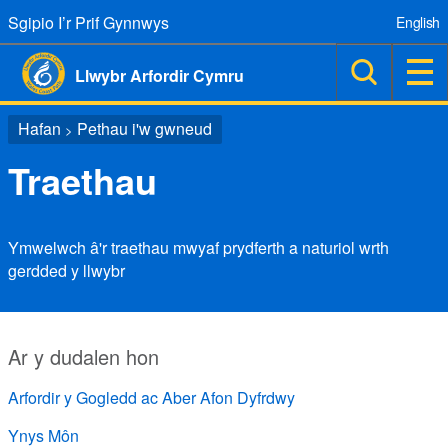
Sgipio I’r Prif Gynnwys
English
Llwybr Arfordir Cymru
Hafan
Pethau i'w gwneud
>
Traethau
Ymwelwch â'r traethau mwyaf prydferth a naturiol wrth
gerdded y llwybr
Ar y dudalen hon
Arfordir y Gogledd ac Aber Afon Dyfrdwy
Ynys Môn