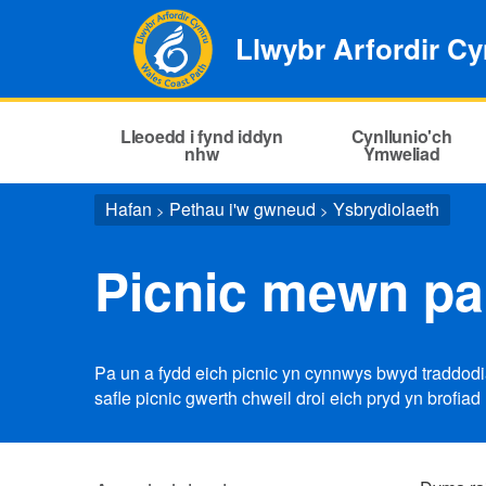
Llwybr Arfordir C
Lleoedd i fynd iddyn
Cynllunio'ch
nhw
Ymweliad
Hafan
Pethau i'w gwneud
Ysbrydiolaeth
>
>
Picnic mewn p
Pa un a fydd eich picnic yn cynnwys bwyd traddodiad
safle picnic gwerth chweil droi eich pryd yn brofiad 