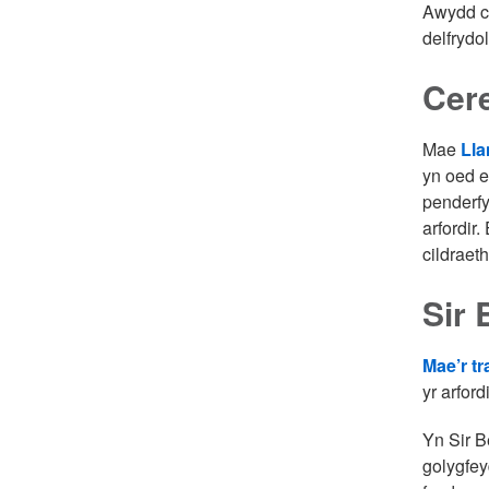
Awydd ca
delfrydol
Cer
Mae
Ll
yn oed e
penderfy
arfordir
cildraet
Sir 
Mae’r t
yr arfor
Yn Sir B
golygfey