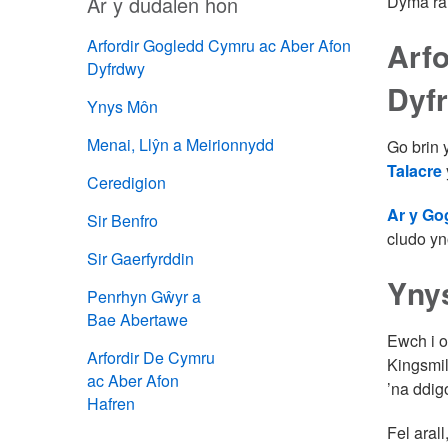
Ar y dudalen hon
Dyma rai 
Arfordir Gogledd Cymru ac Aber Afon
Arf
Dyfrdwy
Dyf
Ynys Môn
Menai, Llŷn a Meirionnydd
Go brin 
Talacre
Ceredigion
Ar y Go
Sir Benfro
cludo yn
Sir Gaerfyrddin
Yny
Penrhyn Gŵyr a
Bae Abertawe
Ewch i o
Arfordir De Cymru
Kingsmil
ac Aber Afon
’na ddig
Hafren
Fel aral