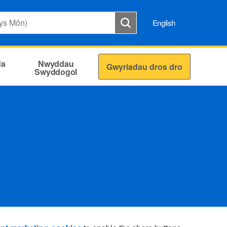
English
da
Nwyddau
Gwyriadau dros dro
Swyddogol