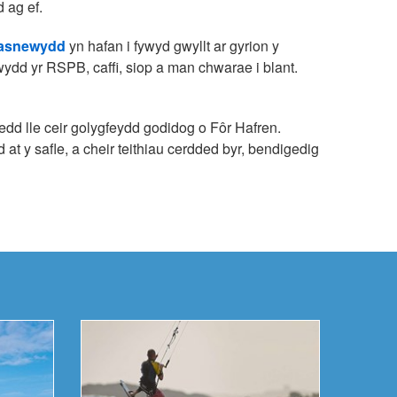
 ag ef.
Casnewydd
yn hafan i fywyd gwyllt ar gyrion y
ydd yr RSPB, caffi, siop a man chwarae i blant.
dd lle ceir golygfeydd godidog o Fôr Hafren.
t y safle, a cheir teithiau cerdded byr, bendigedig