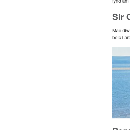
fynd am 
Sir 
Mae diwr
beic i ar