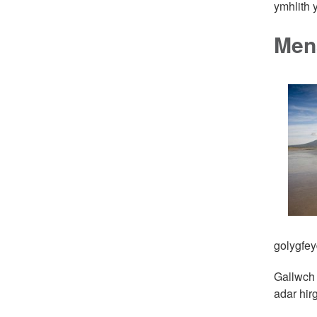
ymhlith 
Mena
golygfey
Gallwch 
adar hir