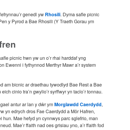
fefrynnau’r genedl yw
Rhosili
. Dyma safle picnic
r Pen y Pyrod a Bae Rhosili (Y Traeth Gorau ym
fren
afle picnic hwn yw un o’r rhai harddaf yng
fon Ewenni i fythynnod Merthyr Mawr a’r system
d am bicnic ar draethau tywodlyd Bae Rest a Bae
h cinio tra’n gwylio’r syrffwyr yn taclo’r tonnau.
gael antur ar lan y dŵr ym
Morglawdd Caerdydd
,
ryw yn edrych dros Fae Caerdydd a Môr Hafren,
i hun. Mae hefyd yn cynnwys parc sglefrio, man
ud. Mae’r ffaith nad oes grisiau yno, a’r ffaith fod