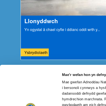
Llonyddwch
Yn ogystal â chael cyfle i ddianc oddi wrth y...
Ysbrydiolaeth
Mae'r wefan hon yn defn
Mae gwefan Adnoddau Natu
A oes unrhyw beth o'i le ar y dudalen hon?
Rhowch 
i bersonoli cynnwys a hysb
dadansoddi defnydd gwefa
hymdrechion marchnata. R
gwybodaeth am eich defny