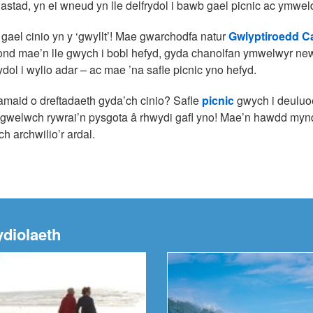
 wastad, yn ei wneud yn lle delfrydol i bawb gael picnic ac ymweld
gael cinio yn y ‘gwyllt’! Mae gwarchodfa natur
Gwlyptiroedd 
ond mae’n lle gwych i bobl hefyd, gyda chanolfan ymwelwyr new
rydol i wylio adar – ac mae ’na safle picnic yno hefyd.
maid o dreftadaeth gyda’ch cinio? Safle
picnic
gwych i deuluoe
y gwelwch rywrai’n pysgota â rhwydi gafl yno! Mae’n hawdd mynd a
ch archwilio’r ardal.
ydiolaeth