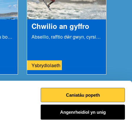
Chwilio an gyffro
Mae llawer o Gymry wrth eu bodd â rygbi ac mae...
Abseilio, rafftio dŵr gwyn, cyrsiau beicio mynydd...
Ysbrydiolaeth
Caniatáu popeth
Argraffu’r dudalen hon
Angenrheidiol yn unig
I fyny