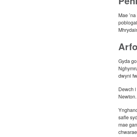
Pen
Mae ’na 
poblogai
Mhrydain
Arfo
Gyda gol
Nghymr
dwyni fw
Dewch i 
Newton. 
Ynghanol
safle sy
mae gan 
chwarae 