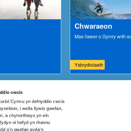
Chwaraeon
Ysbrydiolaeth
yddio cwcis
riol Cymru yn defnyddio cwcis
eich adborth i ni.
ysebion, i wella llywio gwefan,
n, a chynorthwyo yn ein
ydyn ni hefyd yn rhannu
dd o'n gwefan gyda'n