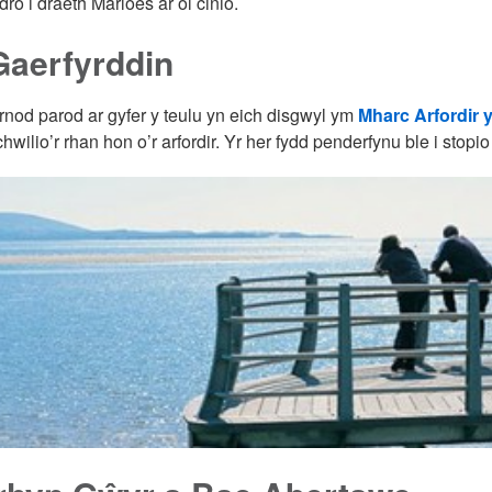
dro i draeth Marloes ar ôl cinio.
Gaerfyrddin
nod parod ar gyfer y teulu yn eich disgwyl ym
Mharc Arfordir 
chwilio’r rhan hon o’r arfordir. Yr her fydd penderfynu ble i stopio 