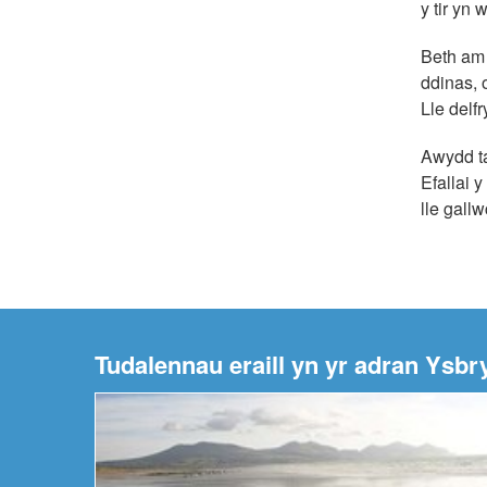
y tir yn
Beth am 
ddinas, 
Lle delf
Awydd ta
Efallai 
lle gallw
Tudalennau eraill yn yr adran Ysbr