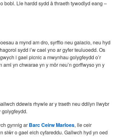
 o bobl. Lle hardd sydd â thraeth tywodlyd eang –
 coesau a mynd am dro, syrffio neu gaiacio, neu hyd
rhagorol sydd i’w cael yno ar gyfer teuluoedd. Os
 gwych i gael picnic a mwynhau golygfeydd o’r
n yn aml yn chwarae yn y môr neu’n gorffwyso yn y
Gallwch ddewis rhywle ar y traeth neu ddilyn llwybr
y golygfeydd.
wch gynnig ar
Barc Ceirw Marloes
, lle ceir
 siŵr o gael eich cyfareddu. Gallwch hyd yn oed