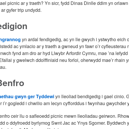
el picnic ar y traeth? Yn sicr, fydd Dinas Dinlle ddim yn orlawn
 ar gyfer trip undydd.
edigion
angrannog
yn ardal fendigedig, ac yn lle gwych i ystwytho eich
istedd ac ymlacio ar y traeth a gwneud yn fawr o’r cyfleusterau 
nwch fynd am dro ar hyd Llwybr Arfordir Cymru, mae ’na lefydd
. Efallai y gwelwch ddolffiniaid neu forloi, oherwydd mae’r rhai
hau.
Benfro
raethau gwyn ger Tyddewi
yn lleoliad bendigedig i gael cinio. 
dir i’r gogledd i chwilio am lecyn cyfforddus i fwynhau gwychder 
enfro ceir llu o safleoedd picnic mewn lleoliadau geirwon. Rho
dd o ddyfroedd byrlymog Swnt Jac ac Ynys Sgomer. Byddwch yn