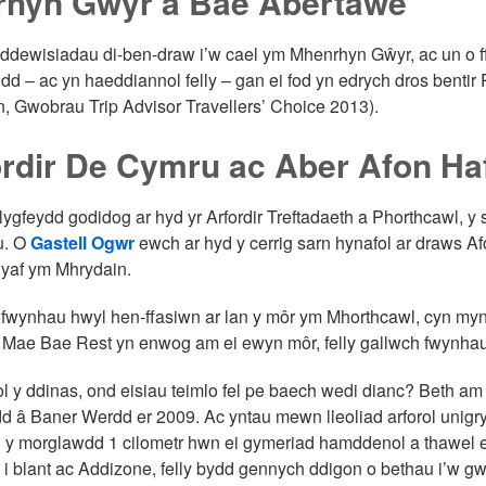
rhyn Gŵyr a Bae Abertawe
ddewisiadau di-ben-draw i’w cael ym Mhenrhyn Gŵyr, ac un o f
dd – ac yn haeddiannol felly – gan ei fod yn edrych dros benti
, Gwobrau Trip Advisor Travellers’ Choice 2013).
rdir De Cymru ac Aber Afon Ha
ygfeydd godidog ar hyd yr Arfordir Treftadaeth a Phorthcawl, y s
u. O
Gastell Ogwr
ewch ar hyd y cerrig sarn hynafol ar draws A
yaf ym Mhrydain.
fwynhau hwyl hen-ffasiwn ar lan y môr ym Mhorthcawl, cyn myn
Mae Bae Rest yn enwog am ei ewyn môr, felly gallwch fwynhau eic
 y ddinas, ond eisiau teimlo fel pe baech wedi dianc? Beth am 
dd â Baner Werdd er 2009. Ac yntau mewn lleoliad arforol unig
y morglawdd 1 cilometr hwn ei gymeriad hamddenol a thawel e
i blant ac Addizone, felly bydd gennych ddigon o bethau i’w gwne