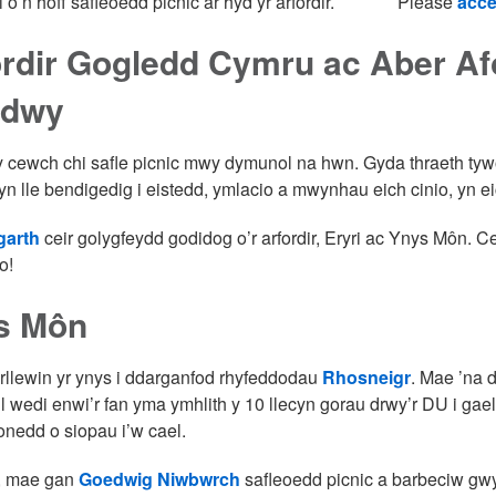
o’n hoff safleoedd picnic ar hyd yr arfordir.
Please
acce
ordir Gogledd Cymru ac Aber A
rdwy
y cewch chi safle picnic mwy dymunol na hwn. Gyda thraeth tyw
yn lle bendigedig i eistedd, ymlacio a mwynhau eich cinio, yn ei
garth
ceir golygfeydd godidog o’r arfordir, Eryri ac Ynys Môn. C
o!
s Môn
rllewin yr ynys i ddarganfod rhyfeddodau
Rhosneigr
. Mae ’na d
l wedi enwi’r fan yma ymhlith y 10 llecyn gorau drwy’r DU i gae
onedd o siopau i’w cael.
l, mae gan
Goedwig Niwbwrch
safleoedd picnic a barbeciw gwy