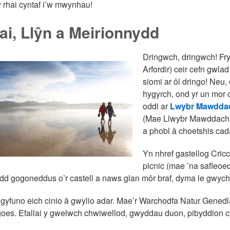
y rhai cyntaf i’w mwynhau!
i, Llŷn a Meirionnydd
Dringwch, dringwch! Fr
Arfordir) ceir cefn gwl
siomi ar ôl dringo! Neu
hygyrch, ond yr un mor 
oddi ar
Lwybr Mawdda
(Mae Llwybr Mawddach yn
a phobl â choetshis cada
Yn nhref gastellog Cricc
picnic (mae ’na safleoed
dd gogoneddus o’r castell a naws glan môr braf, dyma le gwych 
gyfuno eich cinio â gwylio adar. Mae’r Warchodfa Natur Gened
goes. Efallai y gwelwch chwiwellod, gwyddau duon, pibyddion