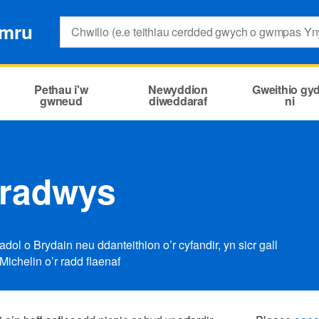
Search:
ymru
Pethau i'w
Newyddion
Gweithio gy
gwneud
diweddaraf
ni
aradwys
ol o Brydain neu ddanteithion o’r cyfandir, yn sicr gall
Michelin o’r radd flaenaf