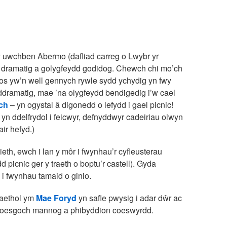
y uwchben Abermo (dafliad carreg o Lwybr yr
ad dramatig a golygfeydd godidog. Chewch chi mo’ch
, os yw’n well gennych rywle sydd ychydig yn fwy
ddramatig, mae ’na olygfeydd bendigedig i’w cael
ch
– yn ogystal â digonedd o lefydd i gael picnic!
 ddelfrydol i feicwyr, defnyddwyr cadeiriau olwyn
ir hefyd.)
ieth, ewch i lan y môr i fwynhau’r cyfleusterau
d picnic ger y traeth o boptu’r castell). Gyda
i fwynhau tamaid o ginio.
laethol ym
Mae Foryd
yn safle pwysig i adar dŵr ac
 coesgoch mannog a phibyddion coeswyrdd.