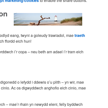
pt marketing-cookies
to enable the share buttons.
fon
odlyd eang, twyni a goleudy trawiadol, mae
traeth
ch ffordd eich hun!
erddwch i’r copa – neu beth am adael i’r tram eich
digonedd o lefydd i ddewis o’u plith – yn wir, mae
l cinio. Ac os digwyddwch anghofio eich cinio, mae
ch – mae’r rhain yn newydd eleni, felly byddwch