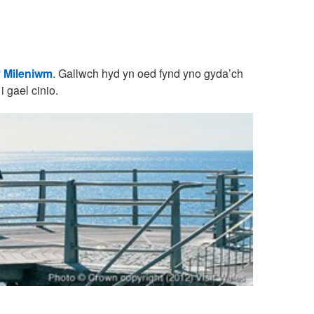
y Mileniwm
. Gallwch hyd yn oed fynd yno gyda’ch
i gael cinio.