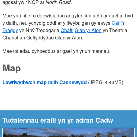
agosaf yw'r NCP ar
North Road
.
Mae yna nifer o ddewisiadau ar gyfer lluniaeth ar gael ar hyd
y daith, neu ychydig oddi ar y llwybr, gan gynnwys
Caffi’r
Bragdy
yn Nhŷ Tredegar a
Chaffi
Glan yr Afon
yn Theatr a
Chanolfan Gelfyddydau Glan yr Afon.
Mae toiledau cyhoeddus ar gael yn yr un mannau.
Map
Lawrlwythwch map taith Casnewydd
(JPEG, 4.43MB)
Tudalennau eraill yn yr adran Cadw