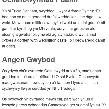
Yn ôl Tricia Cottnam, swyddog Llwybr Arfordir Cymru: “Er
bod hon yn daith gerdded drefol weddol fer, mae digon i’w
weld. Mewn pum milltir cawn gyfle i weld un o dai gorau’r ail
ganrif ar bymtheg ym Mhrydain, edrych ar groesfan afon
eiconig a gwahanol, ymweld ag atyniadau diwylliannol
cyfoes a gorffen wrth weddillion castell o’r bedwaredd ganrif
ar ddeg.”
Angen Gwybod
Os ydych chi’n cyrraedd Casnewydd ar y trên, mae’r daith
gerdded fer o’r orsaf reilffordd i Orsaf Fysiau Casnewydd -
mae gwasanaeth bws cyson o’r fan hon i fynd â chi i fan
cychwyn y llwybr cerdded yn Nhŷ Tredegar.
Os byddwch yn cyrraedd mewn car, parciwch yn un o
feysydd parcio cyhoeddus Casnewydd ger yr orsaf fysiau. Yr