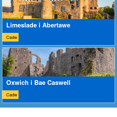
Limeslade i Abertawe
Cadw
Oxwich i Bae Caswell
Cadw