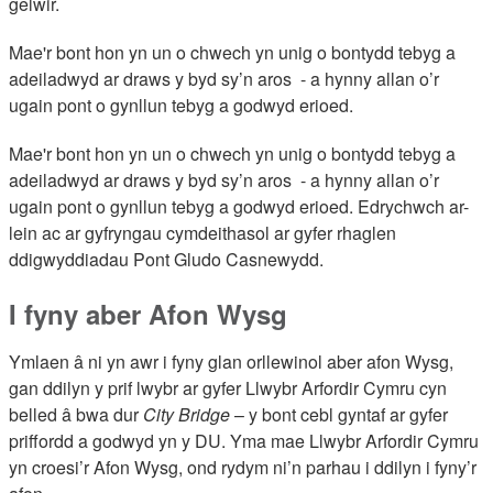
gelwir.
Mae'r bont hon yn un o chwech yn unig o bontydd tebyg a
adeiladwyd ar draws y byd sy’n aros - a hynny allan o’r
ugain pont o gynllun tebyg a godwyd erioed.
Mae'r bont hon yn un o chwech yn unig o bontydd tebyg a
adeiladwyd ar draws y byd sy’n aros - a hynny allan o’r
ugain pont o gynllun tebyg a godwyd erioed. Edrychwch ar-
lein ac ar gyfryngau cymdeithasol ar gyfer rhaglen
ddigwyddiadau Pont Gludo Casnewydd.
I fyny aber Afon Wysg
Ymlaen â ni yn awr i fyny glan orllewinol aber afon Wysg,
gan ddilyn y prif lwybr ar gyfer Llwybr Arfordir Cymru cyn
belled â bwa dur
City
Bridge
– y bont cebl gyntaf ar gyfer
priffordd a godwyd yn y DU. Yma mae Llwybr Arfordir Cymru
yn croesi’r Afon Wysg, ond rydym ni’n parhau i ddilyn i fyny’r