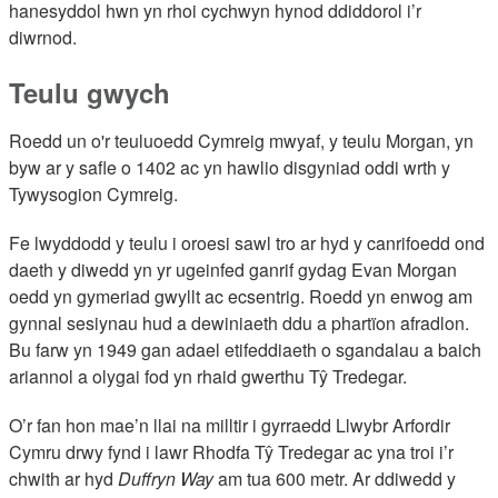
hanesyddol hwn yn rhoi cychwyn hynod ddiddorol i’r
diwrnod.
Teulu gwych
Roedd un o'r teuluoedd Cymreig mwyaf, y teulu Morgan, yn
byw ar y safle o 1402 ac yn hawlio disgyniad oddi wrth y
Tywysogion Cymreig.
Fe lwyddodd y teulu i oroesi sawl tro ar hyd y canrifoedd ond
daeth y diwedd yn yr ugeinfed ganrif gydag Evan Morgan
oedd yn gymeriad gwyllt ac ecsentrig. Roedd yn enwog am
gynnal sesiynau hud a dewiniaeth ddu a phartïon afradlon.
Bu farw yn 1949 gan adael etifeddiaeth o sgandalau a baich
ariannol a olygai fod yn rhaid gwerthu Tŷ Tredegar.
O’r fan hon mae’n llai na milltir i gyrraedd Llwybr Arfordir
Cymru drwy fynd i lawr Rhodfa Tŷ Tredegar ac yna troi i’r
chwith ar hyd
Duffryn Way
am tua 600 metr. Ar ddiwedd y