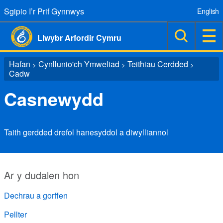
Sgipio I’r Prif Gynnwys
English
Llwybr Arfordir Cymru
Hafan
Cynllunio'ch Ymweliad
Teithiau Cerdded
>
>
>
Cadw
Casnewydd
Taith gerdded drefol hanesyddol a diwylliannol
Ar y dudalen hon
Dechrau a gorffen
Pellter