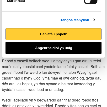
Marchnata
sydd i’w gweld yng Nghasnewydd. Mae’r
Steel Wave
yn 40
troedfedd o uchder ac wedi’i greu gan Peter Fink yn 1991.
Dyma symbol o’r fasnach bwysig fu mewn dur a’r fasnach
Dangos Manylion
forol fu mor bwysig yn natblygiad Casnewydd.
Gorffen yn y castell
Caniatáu popeth
Mewn byr dro byddwn yn cyrraedd diwedd ein taith gerdded
Angenrheidiol yn unig
yng Ngh
astell Casnewydd
.
Er bod y castell bellach wedi’i amgylchynu gan dirlun trefol
mae’n dal yn bosibl cael ymdeimlad o faint y castell. Beth am
groesi’r bont i’w weld o lan ddwyreiniol afon Wysg i gael
cadarnhad o hyn? Oddi yma mae ei dŵr canolog, gyda dau
dŵr arall o'i boptu, yn rhoi syniad o ba mor fawreddog y
byddai’r castell wedi bod ar un adeg.
Wedi'i adeiladu yn y bedwaredd ganrif ar ddeg roedd ffos
ddofn o'i amgylch yn wreiddiol. Roedd y ffos hon yn cael ei