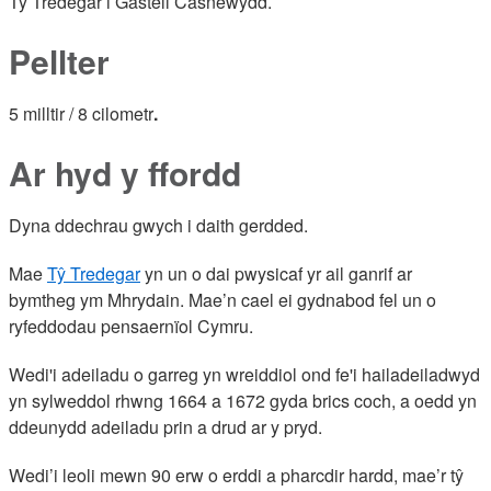
Tŷ Tredegar i Gastell Casnewydd.
Pellter
5 milltir / 8 cilometr
.
Ar hyd y ffordd
Dyna ddechrau gwych i daith gerdded.
Mae
Tŷ Tredegar
yn un o dai pwysicaf yr ail ganrif ar
bymtheg ym Mhrydain. Mae’n cael ei gydnabod fel un o
ryfeddodau pensaernïol Cymru.
Wedi'i adeiladu o garreg yn wreiddiol ond fe'i hailadeiladwyd
yn sylweddol rhwng 1664 a 1672 gyda brics coch, a oedd yn
ddeunydd adeiladu prin a drud ar y pryd.
Wedi’i leoli mewn 90 erw o erddi a pharcdir hardd, mae’r tŷ