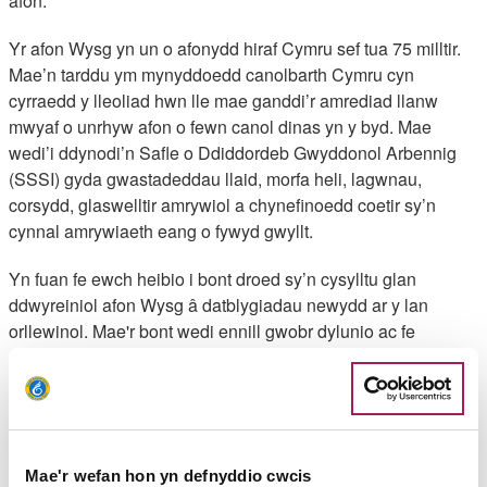
afon.
Yr afon Wysg yn un o afonydd hiraf Cymru sef tua 75 milltir.
Mae’n tarddu ym mynyddoedd canolbarth Cymru cyn
cyrraedd y lleoliad hwn lle mae ganddi’r amrediad llanw
mwyaf o unrhyw afon o fewn canol dinas yn y byd. Mae
wedi’i ddynodi’n Safle o Ddiddordeb Gwyddonol Arbennig
(SSSI) gyda gwastadeddau llaid, morfa heli, lagwnau,
corsydd, glaswelltir amrywiol a chynefinoedd coetir sy’n
cynnal amrywiaeth eang o fywyd gwyllt.
Yn fuan fe ewch heibio i bont droed sy’n cysylltu glan
ddwyreiniol afon Wysg â datblygiadau newydd ar y lan
orllewinol. Mae'r bont wedi ennill gwobr dylunio ac fe
agorwyd y bont 100 mlynedd i'r diwrnod ar ôl agor y Bont
Gludo
Rhai dewisiadau eraill o ran llwybrau
Mae'r wefan hon yn defnyddio cwcis
Ar ôl rhyw hanner awr (yn union ar ôl mynd heibio adeilad y