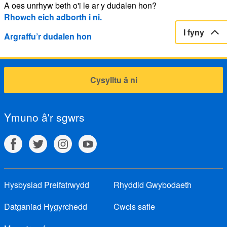
A oes unrhyw beth o'i le ar y dudalen hon?
Rhowch eich adborth i ni.
I fyny
Argraffu’r dudalen hon
Cysylltu â ni
Ymuno â'r sgwrs
Hysbysiad Preifatrwydd
Rhyddid Gwybodaeth
Datganiad Hygyrchedd
Cwcis safle