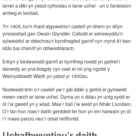
lenwi a dŵr yn ystod cyfnodau o lanw uchel - un o fanteision
amlwg ei leoliad.
Yn 1405, bu'n rhaid atgyweirio'r castell yn drwm yn dilyn
ymosodiad gan Owain Glyndŵr. Cafodd ei adnewyddu'n
sylweddol ar ddechrau'r bymthegfed ganrif cyn mynd â'i ben
iddo tua chanrif yn ddiweddarach.
Erbyn y bedwaredd ganrif ar bymtheg roedd yn gartref i
danerdy ac yna bragdy cyn cael ei roi yng ngofal y
Weinyddiaeth Waith yn ystod yr 1930au.
Nodwedd brin o’r castell yw’r gât ddŵr y gellid ei gyrraedd
mewn cwch ar lanw uchel. Dyma un o ddau yn unig sydd ar
ôl i’w gweld yn y wlad. Mae’r llall i’w weld yn Nhŵr Llundain.
O’r fan hon mae’r daith gerdded fer hon yn ein harwain yn ôl
i’r maes parcio neu’r orsaf reilffordd.
Uchafbwyntiau’r daith