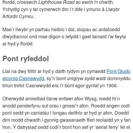
ffordd, croeswch
Lighthouse Road
ac ewch i'r chwith.
Ychydig cyn y tai cymerwch dro i’r dde i ymuno â Llwybr
Arfordir Cymru.
Mae’r llwybr yn parhau heibio i dai, siopau ac ardaloedd
diwydiannol ond mae digon o lefydd i gael tamaid i’w fwyta
ar hyd y ffordd.
Pont ryfeddol
Llai na dwy filltir ar hyd y daith rydym yn cyrraedd
Pont Gludo
eiconig Casnewydd
, sy’n bont unigryw sydd wedi dominyddu
tirlun trefol Casnewydd ers i’r bont agor gyntaf yn 1906.
Oherwydd amrediad llanw enfawr afon Wysg, roedd hi’n
anodd penderfynu sut orau i groesi’r afon. Roedd angen codi
pont oedd yn caniatáu i longau deithio ar hyd yr afon. Doedd
dim modd chwaith i gynnig gwasanaeth fferi reolaidd yn y fan
hon. Y datrysiad oedd codi’r bont hon sef yr ‘aerial ferry’ fel ei