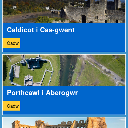
Caldicot i Cas-gwent
Cadw
Porthcawl i Aberogwr
Cadw