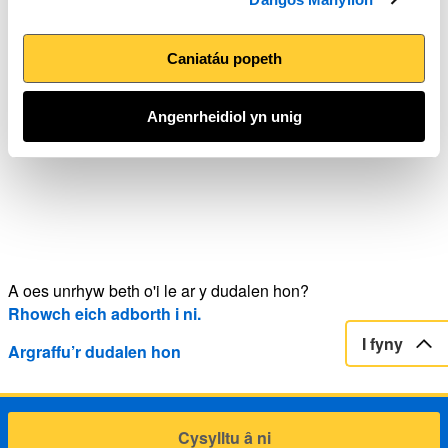
Arfordir Cymru
Caniatáu popeth
Awgrymiadau i wella eich iechyd meddwl a'ch lles ar Lwybr
Arfordir Cymru
Angenrheidiol yn unig
A oes unrhyw beth o'i le ar y dudalen hon?
Rhowch eich adborth i ni.
I fyny
Argraffu’r dudalen hon
Cysylltu â ni