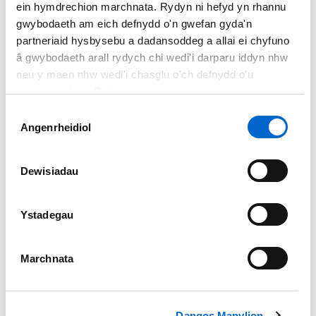
ein hymdrechion marchnata. Rydyn ni hefyd yn rhannu
gwybodaeth am eich defnydd o'n gwefan gyda'n
partneriaid hysbysebu a dadansoddeg a allai ei chyfuno
â gwybodaeth arall rydych chi wedi'i darparu iddyn nhw
neu y maen nhw wedi'i chasglu o'ch defnydd o'u
gwasanaethau. Polisi cwcis
Dewis
Angenrheidiol
Caniatâd
Dewisiadau
Ystadegau
Marchnata
Pecyn Adnoddau
Meddwlgarwch Llwybr
Dangos Manylion