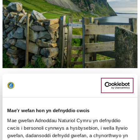
Ein Hadroddiadau
Darllenwch ein hadroddiadau ar effaith Llwybr Arfordir
Cymru ar iechyd, economi twristiaeth Cymru, yn ogystal â
gwybodaeth am ddefnyddwyr y llwybr
Mae'r wefan hon yn defnyddio cwcis
Mae gwefan Adnoddau Naturiol Cymru yn defnyddio
cwcis i bersonoli cynnwys a hysbysebion, i wella llywio
gwefan, dadansoddi defnydd gwefan, a chynorthwyo yn