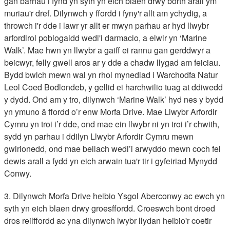
gan barhau i fynd yn syth yn eich blaen drwy borth arall ym
muriau'r dref. Dilynwch y ffordd i fyny'r allt am ychydig, a
throwch i'r dde i lawr yr allt er mwyn parhau ar hyd llwybr
arfordirol poblogaidd wedi'i darmacio, a elwir yn ‘Marine
Walk’. Mae hwn yn llwybr a gaiff ei rannu gan gerddwyr a
beicwyr, felly gwell aros ar y dde a chadw llygad am feiciau.
Bydd bwlch mewn wal yn rhoi mynediad i Warchodfa Natur
Leol Coed Bodlondeb, y gellid ei harchwilio tuag at ddiwedd
y dydd. Ond am y tro, dilynwch ‘Marine Walk’ hyd nes y bydd
yn ymuno â ffordd o’r enw Morfa Drive. Mae Llwybr Arfordir
Cymru yn troi i’r dde, ond mae ein llwybr ni yn troi i’r chwith,
sydd yn parhau i ddilyn Llwybr Arfordir Cymru mewn
gwirionedd, ond mae bellach wedi’i arwyddo mewn coch fel
dewis arall a fydd yn eich arwain tua'r tir i gyfeiriad Mynydd
Conwy.
3. Dilynwch Morfa Drive heibio Ysgol Aberconwy ac ewch yn
syth yn eich blaen drwy groesffordd. Croeswch bont droed
dros reilffordd ac yna dilynwch lwybr llydan heibio'r coetir