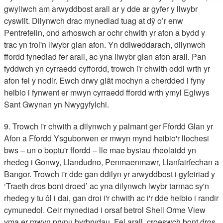
gwyliwch am arwyddbost arall ar y dde ar gyfer y llwybr
cyswllt. Dilynwch drac mynediad tuag at dŷ o’r enw
Pentrefelin, ond arhoswch ar ochr chwith yr afon a bydd y
trac yn troi'n llwybr glan afon. Yn ddiweddarach, dilynwch
ffordd fynediad fer arall, ac yna llwybr glan afon arall. Pan
fyddwch yn cyrraedd cyffordd, trowch i'r chwith oddi wrth yr
afon fel y nodir. Ewch drwy giât mochyn a cherdded i fyny
heibio i fynwent er mwyn cyrraedd ffordd wrth ymyl Eglwys
Sant Gwynan yn Nwygyfylchi.
9. Trowch i'r chwith a dilynwch y palmant ger Ffordd Glan yr
Afon a Ffordd Ysguborwen er mwyn mynd heibio'r llochesi
bws – un o boptu'r ffordd – lle mae bysiau rheolaidd yn
rhedeg i Gonwy, Llandudno, Penmaenmawr, Llanfairfechan a
Bangor. Trowch i'r dde gan ddilyn yr arwyddbost i gyfeiriad y
‘Traeth dros bont droed’ ac yna dilynwch lwybr tarmac sy'n
rhedeg y tu ôl i dai, gan droi i'r chwith ac i'r dde heibio i randir
cymunedol. Ceir mynediad i orsaf betrol Shell Orme View
yma er mwyn prynu byrbrydau. Fel arall, croeswch bont dros