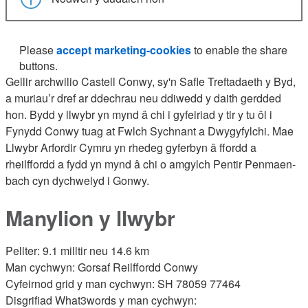
Please
accept marketing-cookies
to enable the share
buttons.
Gellir archwilio Castell Conwy, sy'n Safle Treftadaeth y Byd,
a muriau’r dref ar ddechrau neu ddiwedd y daith gerdded
hon. Bydd y llwybr yn mynd â chi i gyfeiriad y tir y tu ôl i
Fynydd Conwy tuag at Fwlch Sychnant a Dwygyfylchi. Mae
Llwybr Arfordir Cymru yn rhedeg gyferbyn â ffordd a
rheilffordd a fydd yn mynd â chi o amgylch Pentir Penmaen-
bach cyn dychwelyd i Gonwy.
Manylion y llwybr
Pellter: 9.1 milltir neu 14.6 km
Man cychwyn: Gorsaf Reilffordd Conwy
Cyfeirnod grid y man cychwyn: SH 78059 77464
Disgrifiad What3words y man cychwyn: