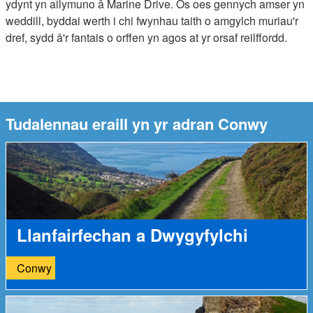
ydynt yn ailymuno â Marine Drive. Os oes gennych amser yn
weddill, byddai werth i chi fwynhau taith o amgylch muriau'r
dref, sydd â'r fantais o orffen yn agos at yr orsaf reilffordd.
Tudalennau eraill yn yr adran Conwy
Llanfairfechan a Dwygyfylchi
Conwy