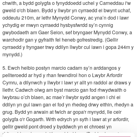
chwith, a bydd golygfa o fynyddoedd uchel y Carneddau i'w
gweld o'ch blaen. Bydd y llwybr yn cyrraedd ei bwynt uchaf,
oddeutu 210m, ar lethr Mynydd Conwy, ac yna’n dod i lawr
ychydig er mwyn cyrraedd hysbysfwrdd sy’n cynnig
gwybodaeth am Gaer Seion, sef bryngaer Mynydd Conwy, a
warchodir gan y gyfraith fel heneb gofrestredig. (Gellir
cyrraedd y fryngaer trwy ddilyn llwybr cul iawn i gopa 244m y
mynydd.)
5. Ewch heibio postyn marcio cadarn sy’n arddangos y
pellteroedd ar hyd y rhan fewndirol hon o Lwybr Arfordir
Cymru, a dilynwch y llwybr i lawr yr allt yn raddol ar draws y
llethr. Cadwch olwg am byst marcio gan fod rhwydwaith o
lwybrau o’ch blaen, ac mae’r llwybr sydd angen i chi ei
ddilyn yn gul iawn gan ei fod yn rhedeg drwy eithin, rhedyn a
grug. Bydd yn arwain at fwlch ar gopa'r mynydd, lle ceir
golygfa o'r Gogarth. Wrth edrych yn syth i lawr at yr arfordir,
gellir gweld pont droed y byddwch yn ei chroesi yn
ddiweddarach ar y daith gerdded hon. (Byddwch yn ei