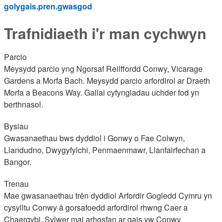
golygais.pren.gwasgod
Trafnidiaeth i'r man cychwyn
Parcio
Meysydd parcio yng Ngorsaf Reilffordd Conwy, Vicarage
Gardens a Morfa Bach. Meysydd parcio arfordirol ar Draeth
Morfa a Beacons Way. Gallai cyfyngiadau uchder fod yn
berthnasol.
Bysiau
Gwasanaethau bws dyddiol i Gonwy o Fae Colwyn,
Llandudno, Dwygyfylchi, Penmaenmawr, Llanfairfechan a
Bangor.
Trenau
Mae gwasanaethau trên dyddiol Arfordir Gogledd Cymru yn
cysylltu Conwy â gorsafoedd arfordirol rhwng Caer a
Chaergybi. Sylwer mai arhosfan ar gais yw Conwy.