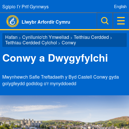
Sgipio I’r Prif Gynnwys
English
Llwybr Arfordir Cymru
Hafan
Cynllunio'ch Ymweliad
Teithiau Cerdded
>
>
>
Teithiau Cerdded Cylchol
Conwy
>
Conwy a Dwygyfylchi
Mwynhewch Safle Treftadaeth y Byd Castell Conwy gyda
golygfeydd godidog o'r mynyddoedd