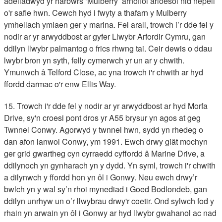
adeiladwyd yr harbwrs ‘Mulberry’ arnofiol arloesol nid nepell
o'r safle hwn. Cewch hyd i fwyty a thafarn y Mulberry
ymhellach ymlaen ger y marina. Fel arall, trowch i’r dde fel y
nodir ar yr arwyddbost ar gyfer Llwybr Arfordir Cymru, gan
ddilyn llwybr palmantog o frics rhwng tai. Ceir dewis o ddau
lwybr bron yn syth, felly cymerwch yr un ar y chwith.
Ymunwch â Telford Close, ac yna trowch i'r chwith ar hyd
ffordd darmac o'r enw Ellis Way.
15. Trowch i'r dde fel y nodir ar yr arwyddbost ar hyd Morfa
Drive, sy'n croesi pont dros yr A55 brysur yn agos at geg
Twnnel Conwy. Agorwyd y twnnel hwn, sydd yn rhedeg o
dan afon lanwol Conwy, ym 1991. Ewch drwy giât mochyn
ger grid gwartheg cyn cyrraedd cyffordd â Marine Drive, a
ddilynoch yn gynharach yn y dydd. Yn syml, trowch i'r chwith
a dilynwch y ffordd hon yn ôl i Gonwy. Neu ewch drwy’r
bwlch yn y wal sy’n rhoi mynediad i Goed Bodlondeb, gan
ddilyn unrhyw un o’r llwybrau drwy'r coetir. Ond sylwch fod y
rhain yn arwain yn ôl i Gonwy ar hyd llwybr gwahanol ac nad