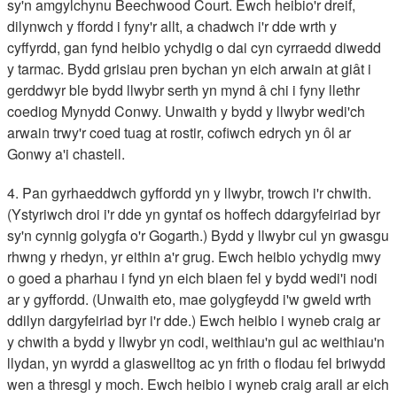
sy'n amgylchynu Beechwood Court. Ewch heibio'r dreif,
dilynwch y ffordd i fyny'r allt, a chadwch i'r dde wrth y
cyffyrdd, gan fynd heibio ychydig o dai cyn cyrraedd diwedd
y tarmac. Bydd grisiau pren bychan yn eich arwain at giât i
gerddwyr ble bydd llwybr serth yn mynd â chi i fyny llethr
coediog Mynydd Conwy. Unwaith y bydd y llwybr wedi'ch
arwain trwy'r coed tuag at rostir, cofiwch edrych yn ôl ar
Gonwy a'i chastell.
4. Pan gyrhaeddwch gyffordd yn y llwybr, trowch i'r chwith.
(Ystyriwch droi i'r dde yn gyntaf os hoffech ddargyfeiriad byr
sy'n cynnig golygfa o'r Gogarth.) Bydd y llwybr cul yn gwasgu
rhwng y rhedyn, yr eithin a'r grug. Ewch heibio ychydig mwy
o goed a pharhau i fynd yn eich blaen fel y bydd wedi'i nodi
ar y gyffordd. (Unwaith eto, mae golygfeydd i'w gweld wrth
ddilyn dargyfeiriad byr i'r dde.) Ewch heibio i wyneb craig ar
y chwith a bydd y llwybr yn codi, weithiau'n gul ac weithiau'n
llydan, yn wyrdd a glaswelltog ac yn frith o flodau fel briwydd
wen a thresgl y moch. Ewch heibio i wyneb craig arall ar eich