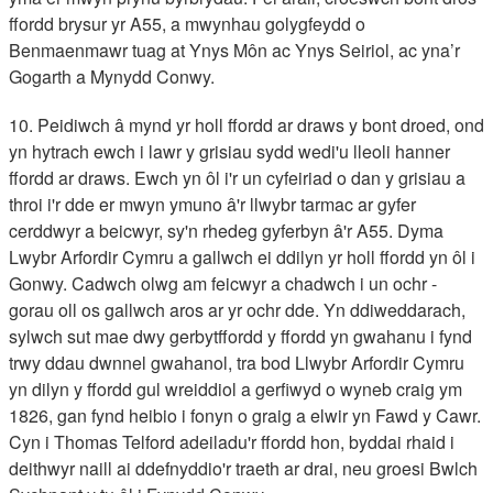
ffordd brysur yr A55, a mwynhau golygfeydd o
Benmaenmawr tuag at Ynys Môn ac Ynys Seiriol, ac yna’r
Gogarth a Mynydd Conwy.
10. Peidiwch â mynd yr holl ffordd ar draws y bont droed, ond
yn hytrach ewch i lawr y grisiau sydd wedi'u lleoli hanner
ffordd ar draws. Ewch yn ôl i'r un cyfeiriad o dan y grisiau a
throi i'r dde er mwyn ymuno â'r llwybr tarmac ar gyfer
cerddwyr a beicwyr, sy'n rhedeg gyferbyn â'r A55. Dyma
Lwybr Arfordir Cymru a gallwch ei ddilyn yr holl ffordd yn ôl i
Gonwy. Cadwch olwg am feicwyr a chadwch i un ochr -
gorau oll os gallwch aros ar yr ochr dde. Yn ddiweddarach,
sylwch sut mae dwy gerbytffordd y ffordd yn gwahanu i fynd
trwy ddau dwnnel gwahanol, tra bod Llwybr Arfordir Cymru
yn dilyn y ffordd gul wreiddiol a gerfiwyd o wyneb craig ym
1826, gan fynd heibio i fonyn o graig a elwir yn Fawd y Cawr.
Cyn i Thomas Telford adeiladu'r ffordd hon, byddai rhaid i
deithwyr naill ai ddefnyddio'r traeth ar drai, neu groesi Bwlch