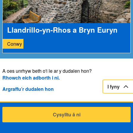
Llandrillo-yn-Rhos a Bryn Euryn
Conwy
A oes unrhyw beth o'i le ar y dudalen hon?
Rhowch eich adborth i ni.
I fyny
Argraffu’r dudalen hon
Cysylltu â ni