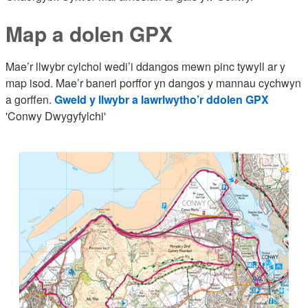
Map a dolen GPX
Mae’r llwybr cylchol wedi’i ddangos mewn pinc tywyll ar y
map isod. Mae’r baneri porffor yn dangos y mannau cychwyn
a gorffen.
Gweld y llwybr a lawrlwytho’r ddolen GPX
'Conwy Dwygyfylchi'