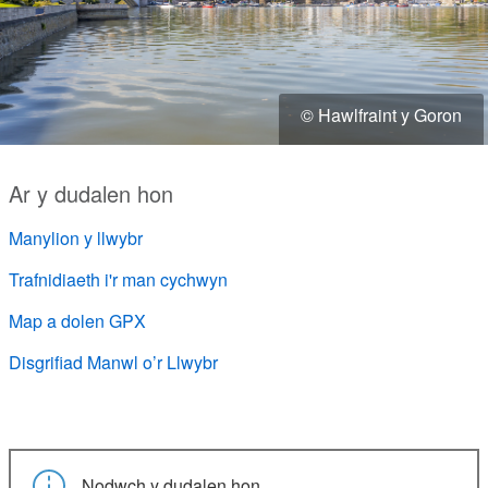
© Hawlfraint y Goron
Ar y dudalen hon
Manylion y llwybr
Trafnidiaeth i'r man cychwyn
Map a dolen GPX
Disgrifiad Manwl o’r Llwybr
Nodwch y dudalen hon