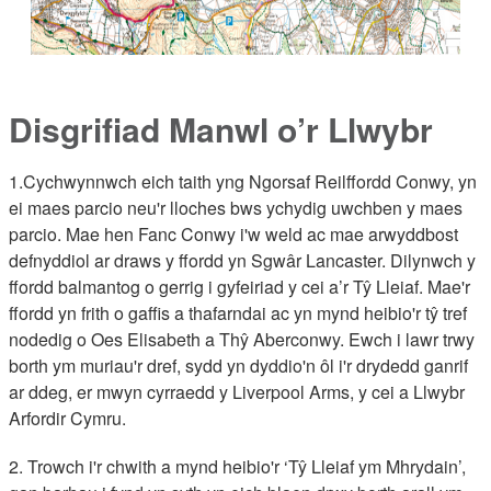
Disgrifiad Manwl o’r Llwybr
1.Cychwynnwch eich taith yng Ngorsaf Reilffordd Conwy, yn
ei maes parcio neu'r lloches bws ychydig uwchben y maes
parcio. Mae hen Fanc Conwy i'w weld ac mae arwyddbost
defnyddiol ar draws y ffordd yn Sgwâr Lancaster. Dilynwch y
ffordd balmantog o gerrig i gyfeiriad y cei a’r Tŷ Lleiaf. Mae'r
ffordd yn frith o gaffis a thafarndai ac yn mynd heibio'r tŷ tref
nodedig o Oes Elisabeth a Thŷ Aberconwy. Ewch i lawr trwy
borth ym muriau'r dref, sydd yn dyddio'n ôl i'r drydedd ganrif
ar ddeg, er mwyn cyrraedd y Liverpool Arms, y cei a Llwybr
Arfordir Cymru.
2. Trowch i'r chwith a mynd heibio'r ‘Tŷ Lleiaf ym Mhrydain’,