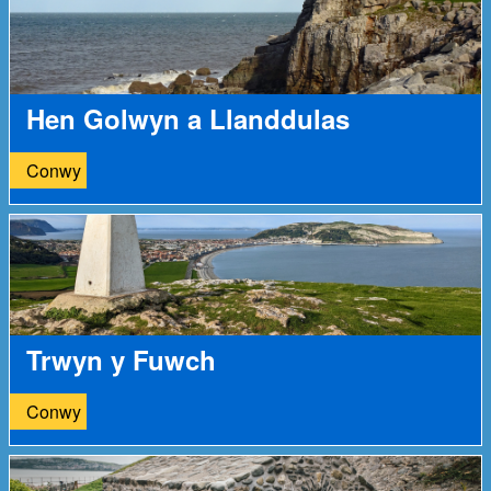
Hen Golwyn a Llanddulas
Conwy
Trwyn y Fuwch
Conwy