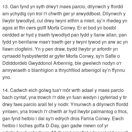
13. Gan fynd yn syth drwy'r maes parcio, dilynwch y ffordd
am ychydig cyn troi i'r chwith ger yr arwyddbost. Dilynwch y
llwybr tywodlyd, cul drwy lwyni eithin a mieri, sy’n rhedeg yn
agos at ffin cwrs golff Morfa Conwy. Er ei bod yn bosibl
cerdded ar hyd y traeth tywodlyd pan fydd y llanw allan, pan
fydd yn benllanw mae'r traeth ger y twyni tywod yn arw ac yn
llawn clogfeini. Yn y pen draw, bydd llwybr yr arfordir yn
cyrraedd hysbysfwrdd ar gyfer Morfa Conwy, sy'n Safle o
Ddiddordeb Gwyddonol Arbennig, ble gwelwch nodyn o'r
amrywiaeth o blanhigion a thrychfilod arbenigol sy’n ffynnu
yno.
14. Cadwch eich golwg tua'r môr wrth adael y maes parcio
bach cyntaf, yna trowch i'r dde yn fuan wedyn i gyfeiriad y tir
drwy faes parcio arall fel y nodir. Ymunwch a dilynwch ffordd
ymlaen, yna trowch i'r chwith ar hyd llwybr palmantog o frics,
gan fynd heibio i dai sy'n edrych dros Farina Conwy. Ewch
heibio i loches goffa D-Day, gan gadw mewn cof yr