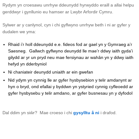
Rydym yn croesawu unrhyw ddeunydd hyrwyddo eraill a allai helpu
gerddwyr i gynllunio eu hamser ar Lwybr Arfordir Cymru.
Sylwer ar y canlynol, cyn i chi gyflwyno unrhyw beth i ni ar gyfer y
dudalen we yma:
Rhaid i’r holl ddeunydd e.e. fideos fod ar gael yn y Gymraeg a’r
Saesneg. Gallwch gyflwyno deunydd lle mae’r ddwy iaith gyda'i
gilydd ar yr un pryd neu mae fersiynau ar wahân yn y ddwy iaith
hefyd yn dderbyniol
Ni chaniateir deunydd uniaith ar ein gwefan
Nid ydym yn cynnig lle ar gyfer hysbysebion y telir amdanynt ar
hyn o bryd, ond efallai y byddwn yn ystyried cynnig cyfleoedd ar
gyfer hysbysebu y telir amdano, ar gyfer busnesau yn y dyfodol
Dal ddim yn siŵr?
Mae croeso i chi
gysylltu â ni
i drafod.