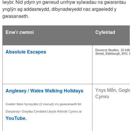
lwybr. Nid ydym yn gwneud unrhyw sylwadau na gwarantau
ynglŷn ag addasrwydd, dibynadwyedd nac argaeledd y
gwasanaeth.
Enw’r cwmni
Cyfeiriad
Absolute Escapes
Dovecot Studios, 10 Infi
Street, Edinburgh, EH1 
Anglesey / Wales Walking Holidays
Ynys Môn, Gogl
Cymru
Gweler fideo hyrwyddo (2 munud) o'u gwasanaeth fel
Darparwyr Gwyliau Cerdded Llwybr Arfordir Cymru ar
YouTube
.