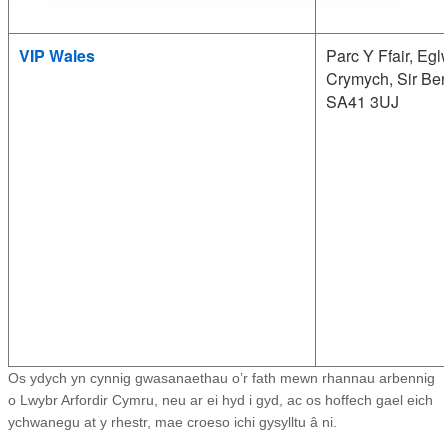
VIP Wales
Parc Y Ffair, Eg
Crymych, Sir Ben
SA41 3UJ
Os ydych yn cynnig gwasanaethau o’r fath mewn rhannau arbennig
o Lwybr Arfordir Cymru, neu ar ei hyd i gyd, ac os hoffech gael eich
ychwanegu at y rhestr, mae croeso ichi gysylltu â ni.