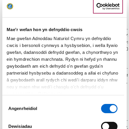
Mae'r wefan hon yn defnyddio cwcis
Let's Go Walking Ltd
Tarka Cottage, Y
Mae gwefan Adnoddau Naturiol Cymru yn defnyddio
Lane, North Tawt
cwcis i bersonoli cynnwys a hysbysebion, i wella llywio
Devon, EX20 2
gwefan, dadansoddi defnydd gwefan, a chynorthwyo yn
ein hymdrechion marchnata. Rydyn ni hefyd yn rhannu
gwybodaeth am eich defnydd o'n gwefan gyda'n
partneriaid hysbysebu a dadansoddeg a allai ei chyfuno
Nature’s Work
Tal y Bont, Gwy
â gwybodaeth arall rydych chi wedi'i darparu iddyn nhw
Gogledd Cymru,
neu y maen nhw wedi'i chasglu o'ch defnydd o'u
3YA
gwasanaethau. Polisi cwcis
Dewis
Angenrheidiol
Caniatâd
New Experience Holidays
The Old Rectory,
Dewisiadau