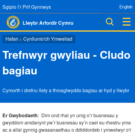
Sgipio I’r Prif Gynnwys
English
Llwybr Arfordir Cymru
Hafan
Cynllunio'ch Ymweliad
>
Trefnwyr gwyliau - Cludo
bagiau
Cymorth i drefnu llety a throsglwyddo bagiau ar hyd y llwybr
Er Gwybodaeth
: Dim ond rhai yn unig o’r busnesau y
gwyddom amdanynt yw’r busnesau sy’n cael eu rhestru yma
ac a allai gynnig gwasanaethau o ddiddordeb i ymwelwyr o'r