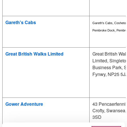
Gareth's Cabs
Gareth's Cabs, Cosheton
Pembroke Dock, Pembr
Great British Walks Limited
Great British Wal
Limited, Singleto
Business Park,
S
Fynwy
, NP25 5J
Gower Adventure
43 Pencaerfenni
Crofty, Swansea
3SD