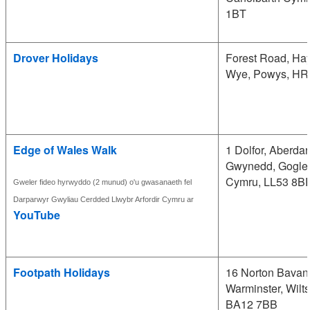
1BT
Drover Holidays
Forest Road, Ha
Wye, Powys, HR
Edge of Wales Walk
1 Dolfor, Aberdar
Gwynedd, Gogle
Cymru, LL53 8B
Gweler fideo hyrwyddo (2 munud) o'u gwasanaeth fel
Darparwyr Gwyliau Cerdded Llwybr Arfordir Cymru ar
YouTube
Footpath Holidays
16 Norton Bavant
Warminster, Wilts
BA12 7BB