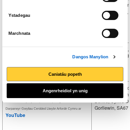
Cyffylliog, Ruthin
Gogledd Cymru,
Ystadegau
2DW
Marchnata
Macs Adventure
44 Speirs Wharf,
Glasgow, G4 9T
Dangos Manylion
Caniatáu popeth
walkalongway
Caerwen, Lland
Angenrheidiol yn unig
Velfrey, Narberth,
Benfro, Cymru D
Gweler fideo hyrwyddo (2 munud) o'u gwasanaeth fel
Gorllewin, SA67
Darparwyr Gwyliau Cerdded Llwybr Arfordir Cymru ar
YouTube