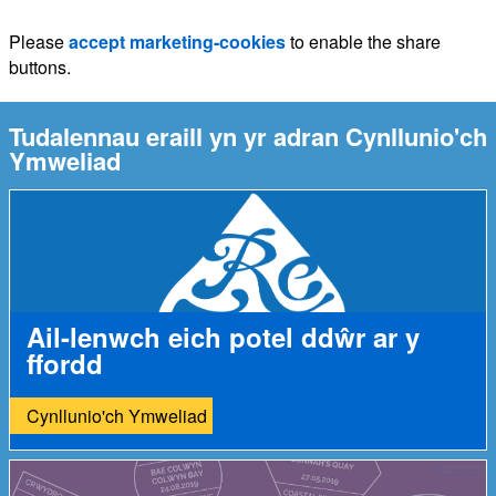
Please
accept marketing-cookies
to enable the share
buttons.
Tudalennau eraill yn yr adran Cynllunio'ch
Ymweliad
Ail-lenwch eich potel ddŵr ar y
ffordd
Cynllunio'ch Ymweliad