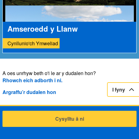
Amseroedd y Llanw
Cynllunio'ch Ymweliad
A oes unrhyw beth o'i le ar y dudalen hon?
Rhowch eich adborth i ni.
I fyny
Argraffu’r dudalen hon
Cysylltu â ni