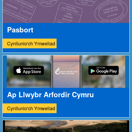
Pasbort
Cynllunio'ch Ymweliad
Ap Llwybr Arfordir Cymru
Cynllunio'ch Ymweliad